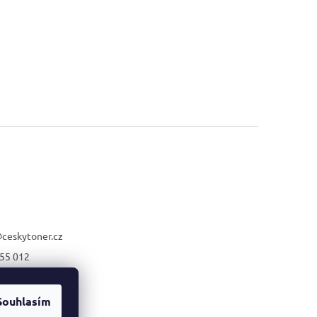
@
ceskytoner.cz
55 012
21 661
Souhlasím