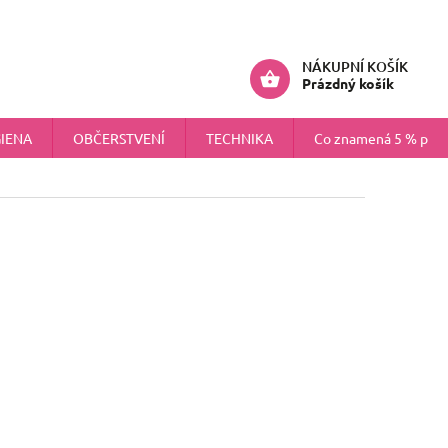
ÚDAJŮ
NÁHRADNÍ PLNĚNÍ PRO FIRMY
Přihlášení
NÁKUPNÍ KOŠÍK
Prázdný košík
IENA
OBČERSTVENÍ
TECHNIKA
Co znamená 5 % pokr