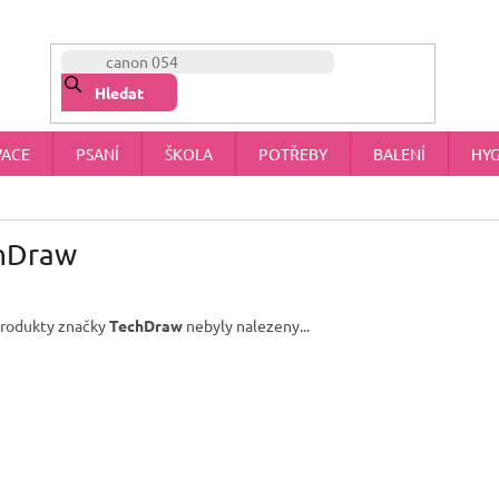
NÁŠ PŘÍBĚH
OBCHODNÍ PODMÍNKY
OCHRANA OSOBNÍCH 
Hledat
VACE
PSANÍ
ŠKOLA
POTŘEBY
BALENÍ
HYG
hDraw
rodukty značky
TechDraw
nebyly nalezeny...