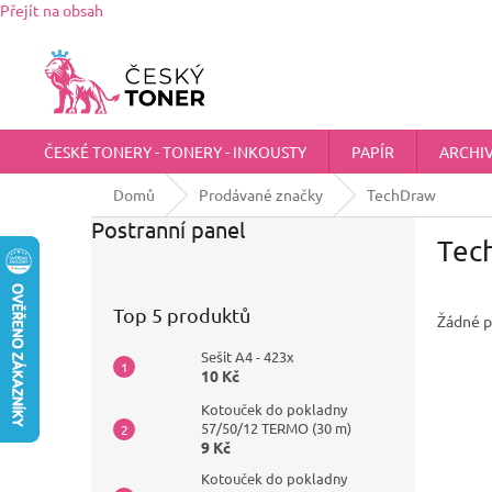
Přejít na obsah
Zákaznická podpora:
725 555 012
chci@ceskytoner.cz
ČESKÉ TONERY - TONERY - INKOUSTY
PAPÍR
ARCHI
Domů
Prodávané značky
TechDraw
Postranní panel
Tec
Top 5 produktů
Žádné p
Sešit A4 - 423x
10 Kč
Kotouček do pokladny
57/50/12 TERMO (30 m)
9 Kč
Kotouček do pokladny