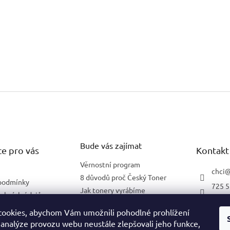
Bude vás zajímat
e pro vás
Kontakt
Věrnostní program
chci
8 důvodů proč Český Toner
podmínky
725 5
Jak tonery vyrábíme
obních údajů
602 2
Co znamená 5 % pokrytí
lnění pro firmy
ookies, abychom Vám umožnili pohodlné prohlížení
 analýze provozu webu neustále zlepšovali jeho funkce,