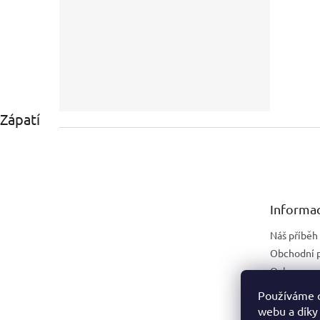
Zápatí
Informac
Náš příběh
Obchodní 
Ochrana os
Náhradní p
Používáme c
webu a díky