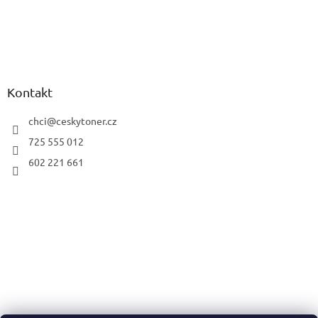
Kontakt
chci
@
ceskytoner.cz
725 555 012
602 221 661