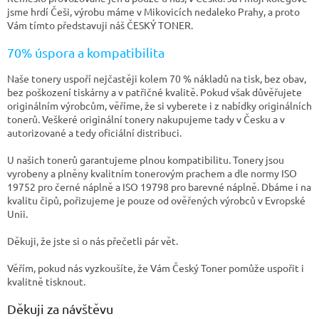
jsme hrdí Češi, výrobu máme v Mikovicích nedaleko Prahy, a proto
Vám tímto představuji náš ČESKÝ TONER.
70% úspora a kompatibilita
Naše tonery uspoří nejčastěji kolem 70 % nákladů na tisk, bez obav,
bez poškození tiskárny a v patřičné kvalitě. Pokud však důvěřujete
originálním výrobcům, věříme, že si vyberete i z nabídky originálních
tonerů. Veškeré originální tonery nakupujeme tady v Česku a v
autorizované a tedy oficiální distribuci.
U našich tonerů garantujeme plnou kompatibilitu. Tonery jsou
vyrobeny a plněny kvalitním tonerovým prachem a dle normy ISO
19752 pro černé náplně a ISO 19798 pro barevné náplně. Dbáme i na
kvalitu čipů, pořizujeme je pouze od ověřených výrobců v Evropské
Unii.
Děkuji, že jste si o nás přečetli pár vět.
Věřím, pokud nás vyzkoušíte, že Vám Český Toner pomůže uspořit i
kvalitně tisknout.
Děkuji za návštěvu