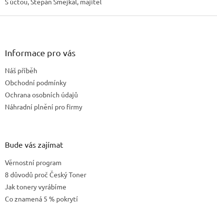
S úctou, Štěpán Šmejkal, majitel
Z
á
p
a
Informace pro vás
t
Náš příběh
í
Obchodní podmínky
Ochrana osobních údajů
Náhradní plnění pro firmy
Bude vás zajímat
Věrnostní program
8 důvodů proč Český Toner
Jak tonery vyrábíme
Co znamená 5 % pokrytí