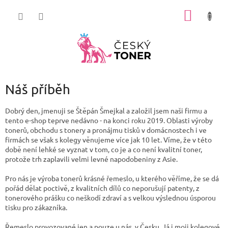
Přejít
NÁKUP
na
obsah
KOŠÍK
Náš příběh
Dobrý den, jmenuji se Štěpán Šmejkal a založil jsem naši firmu a
tento e-shop teprve nedávno - na konci roku 2019. Oblasti výroby
tonerů, obchodu s tonery a pronájmu tisků v domácnostech i ve
firmách se však s kolegy věnujeme více jak 10 let. Víme, že v této
době není lehké se vyznat v tom, co je a co není kvalitní toner,
protože trh zaplavili velmi levné napodobeniny z Asie.
Pro nás je výroba tonerů krásné řemeslo, u kterého věříme, že se dá
pořád dělat poctivě, z kvalitních dílů co neporušují patenty, z
tonerového prášku co neškodí zdraví a s velkou výslednou úsporou
tisku pro zákazníka.
Řemeslo provozované jen a pouze u nás, v Česku. Já i moji kolegové