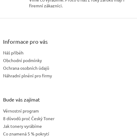
u
firemní zákazníci.
Z
á
p
a
Informace pro vás
t
Náš příběh
í
Obchodní podmínky
Ochrana osobních údajů
Náhradní plnění pro firmy
Bude vás zajímat
Věrnostní program
8 důvodů proč Český Toner
Jak tonery vyrábíme
Co znamená 5 % pokrytí