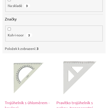
Na skladě
3
Značky
Koh-i-noor
3
Položek k zobrazení:
3
V
ý
p
i
s
p
r
o
d
Trojúhelník s úhloměrem -
Pravítko trojúhelník s
u
kouřový
ryskou, transparentní