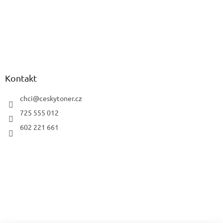
Kontakt
chci
@
ceskytoner.cz
725 555 012
602 221 661