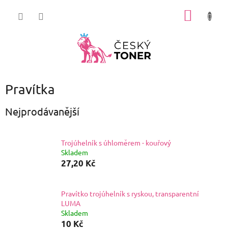
Přejít
NÁKUP
na
obsah
KOŠÍK
Pravítka
Nejprodávanější
Trojúhelník s úhloměrem - kouřový
Skladem
27,20 Kč
Pravítko trojúhelník s ryskou, transparentní
LUMA
Skladem
10 Kč