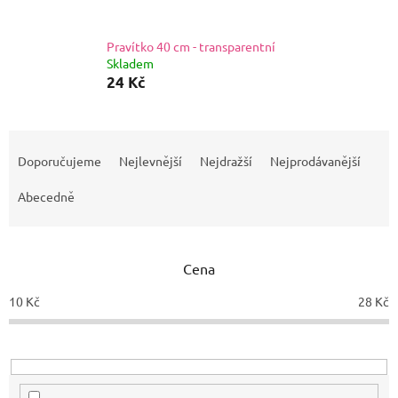
Pravítko 40 cm - transparentní
Skladem
24 Kč
Ř
a
Doporučujeme
Nejlevnější
Nejdražší
Nejprodávanější
z
e
Abecedně
n
í
p
Cena
r
o
10
Kč
28
Kč
d
u
k
t
ů