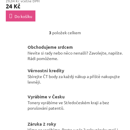
29,04 Kč včetně DPH
24 Kč
Do košíku
3
položek celkem
O
v
l
Obchodujeme srdcem
á
Nevíte si rady nebo něco nenašli? Zavolejte, napište.
d
Rádi pomůžeme.
a
c
Věrnostní kredity
í
Sbírejte ČT body za každý nákup a příště nakupujte
p
levněji.
r
v
k
Vyrábíme v Česku
y
Tonery vyrábíme ve Středočeském kraji a bez
v
porušování patentů.
ý
p
i
Záruka 2 roky
s
Víme co vyrábíme. Proto u nás 2 roky záruku mají i