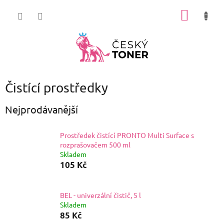
Přejít
NÁKUP
na
obsah
KOŠÍK
Čistící prostředky
Nejprodávanější
Prostředek čistící PRONTO Multi Surface s
rozprašovačem 500 ml
Skladem
105 Kč
BEL - univerzální čistič, 5 l
Skladem
85 Kč