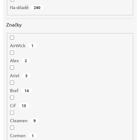
Na skladě
240
Značky
AirWick
1
Alex
2
Ariel
3
Bref
14
Cif
13
Cleamen
9
Cormen
1