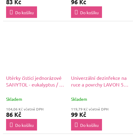
83 Kč
96 Kč
Do košíku
Do košíku
Utěrky čisticí jednorázové
Univerzální dezinfekce na
SANYTOL - eukalyptus / 36
ruce a povrchy LAVON 500
ks
ml
Skladem
Skladem
104,06 Kč včetně DPH
119,79 Kč včetně DPH
86 Kč
99 Kč
Do košíku
Do košíku