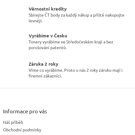
p
r
Věrnostní kredity
v
Sbírejte ČT body za každý nákup a příště nakupujte
k
levněji.
y
v
ý
Vyrábíme v Česku
p
Tonery vyrábíme ve Středočeském kraji a bez
i
porušování patentů.
s
u
Záruka 2 roky
Víme co vyrábíme. Proto u nás 2 roky záruku mají i
firemní zákazníci.
Z
á
p
a
Informace pro vás
t
Náš příběh
í
Obchodní podmínky