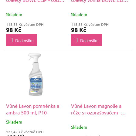
k
blosson / transparentní
tmavě oranžová mango
t
modrá
Skladem
Skladem
ů
118,58 Kč včetně DPH
118,58 Kč včetně DPH
98 Kč
98 Kč
Do košíku
Do košíku
Vůně Lavon pomněnka a
Vůně Lavon magnolie a
ambra 500 ml, P10
růže s rozprašovačem -
500 ml , P7
Skladem
Průměrné
Skladem
hodnocení
123,42 Kč včetně DPH
produktu