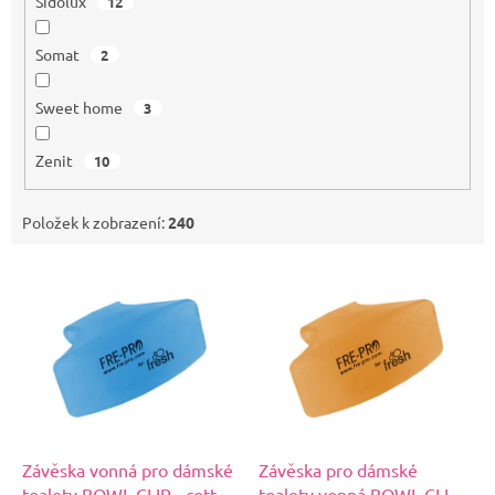
Sidolux
12
Somat
2
Sweet home
3
Zenit
10
Položek k zobrazení:
240
V
ý
p
i
s
p
r
o
d
Závěska vonná pro dámské
Závěska pro dámské
u
toalety BOWL CLIP - cotton
toalety vonná BOWL CLIP -