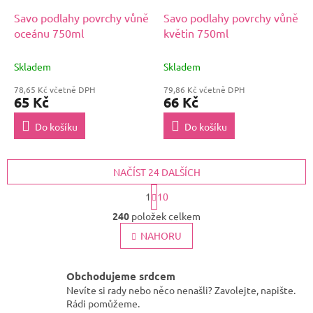
Savo podlahy povrchy vůně
Savo podlahy povrchy vůně
oceánu 750ml
květin 750ml
Skladem
Skladem
78,65 Kč včetně DPH
79,86 Kč včetně DPH
65 Kč
66 Kč
Do košíku
Do košíku
NAČÍST 24 DALŠÍCH
S
1
10
t
O
r
240
položek celkem
v
á
l
NAHORU
n
k
á
o
d
v
a
Obchodujeme srdcem
á
c
Nevíte si rady nebo něco nenašli? Zavolejte, napište.
n
í
Rádi pomůžeme.
í