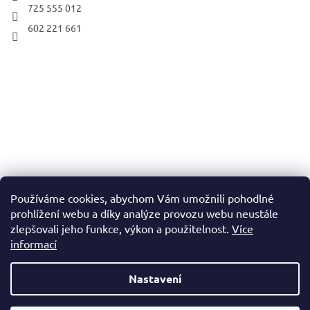
725 555 012
602 221 661
Používáme cookies, abychom Vám umožnili pohodlné
prohlížení webu a díky analýze provozu webu neustále
zlepšovali jeho funkce, výkon a použitelnost.
Více
informací
Nastavení
Vytvořil Shoptet