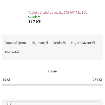
Tablety čistící do myčky SOMAT / 3x 20g
Skladem
117 Kč
Ř
a
Doporučujeme
Nejlevnější
Nejdražší
Nejprodávanější
z
e
Abecedně
n
í
p
Cena
r
o
15
Kč
954
Kč
d
u
k
t
ů