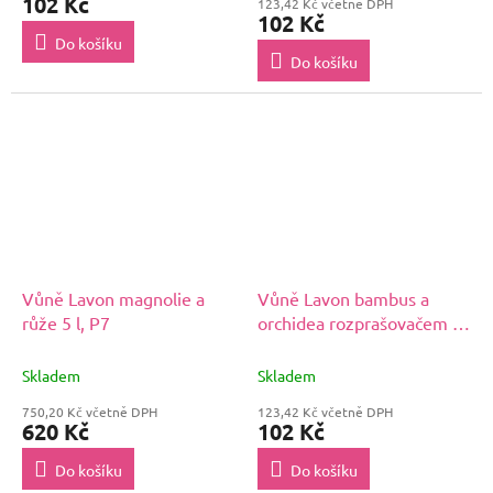
102 Kč
123,42 Kč včetně DPH
je
102 Kč
5,0
Do košíku
z
Do košíku
5
hvězdiček.
Vůně Lavon magnolie a
Vůně Lavon bambus a
růže 5 l, P7
orchidea rozprašovačem -
500 ml, P8
Skladem
Skladem
750,20 Kč včetně DPH
123,42 Kč včetně DPH
620 Kč
102 Kč
Do košíku
Do košíku