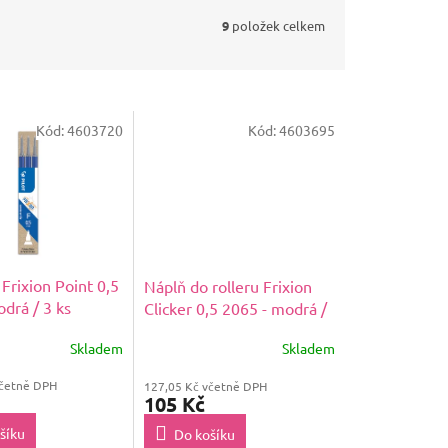
9
položek celkem
Kód:
4603720
Kód:
4603695
Frixion Point 0,5
Náplň do rolleru Frixion
drá / 3 ks
Clicker 0,5 2065 - modrá /
3 ks
Skladem
Skladem
včetně DPH
127,05 Kč včetně DPH
105 Kč
šíku
Do košíku