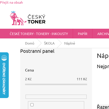
Přejít na obsah
Zákaznická podpora:
725 555 012
chci@ceskytoner.cz
ČESKÉ TONERY - TONERY - INKOUSTY
PAPÍR
ARCHI
Domů
ŠKOLA
Náplně
Postranní panel
Náp
Nejpr
Cena
2
Kč
111
Kč
Řazen