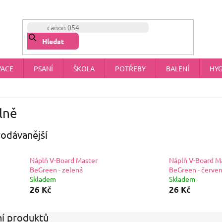
NÁŠ PŘÍBĚH
OBCHODNÍ PODMÍNKY
OCHRANA OSOBNÍCH 
Hledat
VACE
PSANÍ
ŠKOLA
POTŘEBY
BALENÍ
HYG
lně
odávanější
Náplň V-Board Master
Náplň V-Board M
BeGreen - zelená
BeGreen - červe
Skladem
Skladem
26 Kč
26 Kč
í produktů