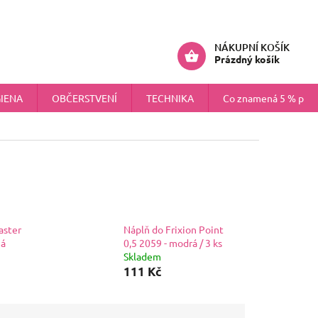
ÚDAJŮ
NÁHRADNÍ PLNĚNÍ PRO FIRMY
Přihlášení
NÁKUPNÍ KOŠÍK
Prázdný košík
IENA
OBČERSTVENÍ
TECHNIKA
Co znamená 5 % pokr
aster
Náplň do Frixion Point
ná
0,5 2059 - modrá / 3 ks
Skladem
111 Kč