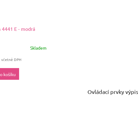
 4441 E - modrá
Skladem
č včetně DPH
o košíku
Ovládací prvky výpi