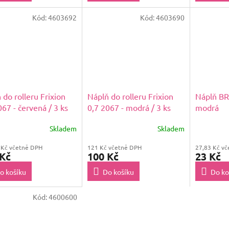
Kód:
4603692
Kód:
4603690
 do rolleru Frixion
Náplň do rolleru Frixion
Náplň BR
067 - červená / 3 ks
0,7 2067 - modrá / 3 ks
modrá
Skladem
Skladem
 Kč včetně DPH
121 Kč včetně DPH
27,83 Kč v
 Kč
100 Kč
23 Kč
o košíku
Do košíku
Do ko
Kód:
4600600