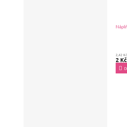
Náplň
2,42 K
2 Kč
D