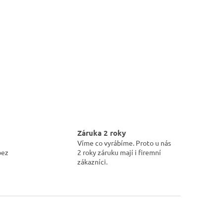
Záruka 2 roky
Víme co vyrábíme. Proto u nás
bez
2 roky záruku mají i firemní
zákazníci.