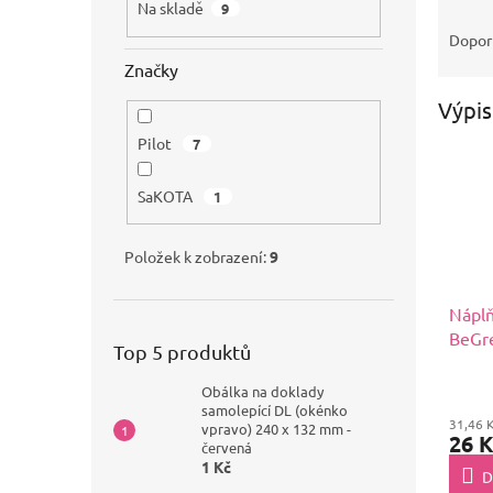
Na skladě
9
Dopor
Značky
Výpis
Pilot
7
SaKOTA
1
Položek k zobrazení:
9
Náplň
BeGre
Top 5 produktů
Obálka na doklady
samolepící DL (okénko
31,46 
vpravo) 240 x 132 mm -
26 K
červená
1 Kč
D