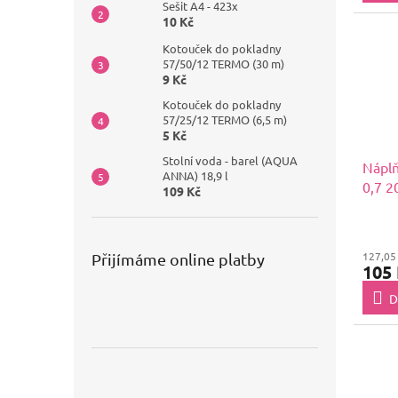
Sešit A4 - 423x
10 Kč
Kotouček do pokladny
57/50/12 TERMO (30 m)
9 Kč
Kotouček do pokladny
57/25/12 TERMO (6,5 m)
5 Kč
Stolní voda - barel (AQUA
Náplň
ANNA) 18,9 l
0,7 2
109 Kč
127,05
Přijímáme online platby
105
D