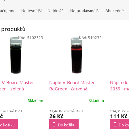
učujeme
Nejlevnější
Nejdražší
Nejprodávanější
Abecedně
 produktů
Kód:
5102323
Kód:
5102321
 V-Board Master
Náplň V-Board Master
Náplň do 
en - zelená
BeGreen - červená
2059 - mo
Skladem
Skladem
Kč včetně DPH
31,46 Kč včetně DPH
134,31 Kč 
č
26 Kč
111 Kč
o košíku
Do košíku
Do ko