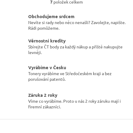
7
položek celkem
O
v
l
Obchodujeme srdcem
á
Nevíte si rady nebo něco nenašli? Zavolejte, napište.
d
Rádi pomůžeme.
a
c
Věrnostní kredity
í
Sbírejte ČT body za každý nákup a příště nakupujte
p
levněji.
r
v
k
Vyrábíme v Česku
y
Tonery vyrábíme ve Středočeském kraji a bez
v
porušování patentů.
ý
p
i
Záruka 2 roky
s
Víme co vyrábíme. Proto u nás 2 roky záruku mají i
u
firemní zákazníci.
Z
á