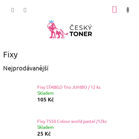
Přejít
NÁKUP
na
obsah
KOŠÍK
Fixy
Nejprodávanější
Fixy STABILO Trio JUMBO / 12 ks
Skladem
105 Kč
Fixy 7550 Colour world pastel /12ks
Skladem
25 Kč