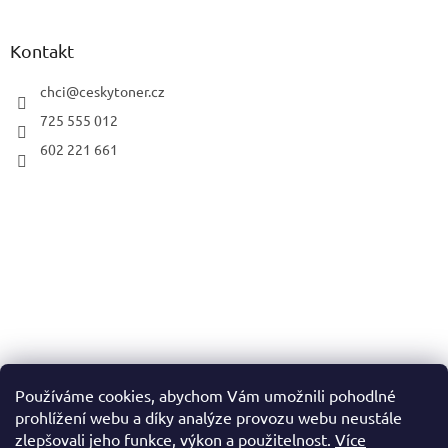
Kontakt
chci
@
ceskytoner.cz
725 555 012
602 221 661
Používáme cookies, abychom Vám umožnili pohodlné
prohlížení webu a díky analýze provozu webu neustále
zlepšovali jeho funkce, výkon a použitelnost.
Více