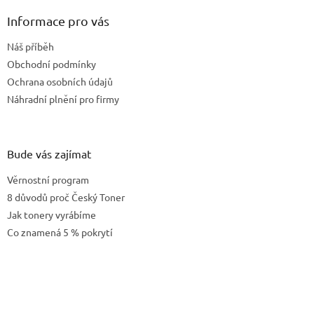
p
a
Informace pro vás
t
Náš příběh
í
Obchodní podmínky
Ochrana osobních údajů
Náhradní plnění pro firmy
Bude vás zajímat
Věrnostní program
8 důvodů proč Český Toner
Jak tonery vyrábíme
Co znamená 5 % pokrytí