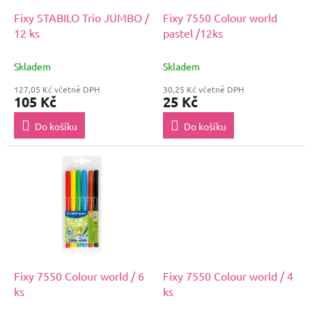
o
d
Fixy STABILO Trio JUMBO /
Fixy 7550 Colour world
u
12 ks
pastel /12ks
k
t
Skladem
Skladem
ů
127,05 Kč včetně DPH
30,25 Kč včetně DPH
105 Kč
25 Kč
Do košíku
Do košíku
Fixy 7550 Colour world / 6
Fixy 7550 Colour world / 4
ks
ks