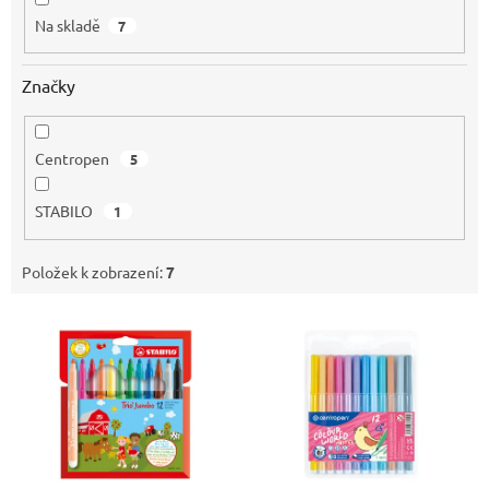
Na skladě
7
Značky
Centropen
5
STABILO
1
Položek k zobrazení:
7
V
ý
p
i
s
p
r