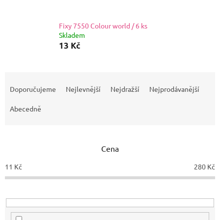
Fixy 7550 Colour world / 6 ks
Skladem
13 Kč
Ř
a
Doporučujeme
Nejlevnější
Nejdražší
Nejprodávanější
z
e
Abecedně
n
í
p
Cena
r
o
11
Kč
280
Kč
d
u
k
t
ů