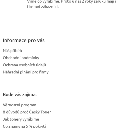
Víme co vyrábíme. Proto u nás 2 roky záruku mají i
u
firemní zákazníci.
Z
á
p
a
Informace pro vás
t
Náš příběh
í
Obchodní podmínky
Ochrana osobních údajů
Náhradní plnění pro firmy
Bude vás zajímat
Věrnostní program
8 důvodů proč Český Toner
Jak tonery vyrábíme
Co znamená 5 % pokrytí