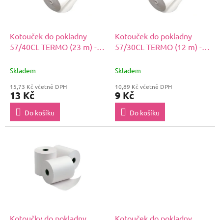
p
r
o
d
Kotouček do pokladny
Kotouček do pokladny
u
57/40CL TERMO (23 m) -
57/30CL TERMO (12 m) -
k
bezdutinkový
bezdutinkový
t
Skladem
Skladem
ů
15,73 Kč včetně DPH
10,89 Kč včetně DPH
13 Kč
9 Kč
Do košíku
Do košíku
Kotoučky do pokladny
Kotouček do pokladny