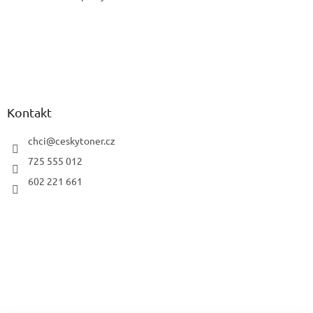
Kontakt
chci
@
ceskytoner.cz
725 555 012
602 221 661