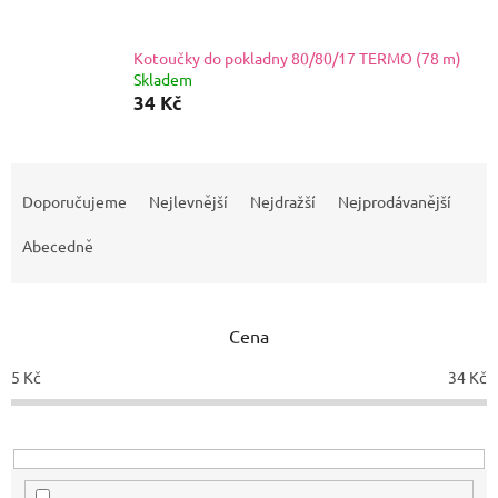
Kotoučky do pokladny 80/80/17 TERMO (78 m)
Skladem
34 Kč
Ř
a
Doporučujeme
Nejlevnější
Nejdražší
Nejprodávanější
z
e
Abecedně
n
í
p
Cena
r
o
5
Kč
34
Kč
d
u
k
t
ů