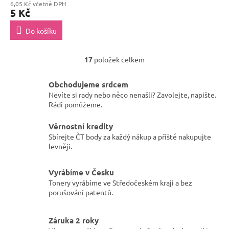
6,05 Kč včetně DPH
5 Kč
Do košíku
17
položek celkem
O
v
l
Obchodujeme srdcem
á
Nevíte si rady nebo něco nenašli? Zavolejte, napište.
d
Rádi pomůžeme.
a
c
Věrnostní kredity
í
Sbírejte ČT body za každý nákup a příště nakupujte
p
levněji.
r
v
k
Vyrábíme v Česku
y
Tonery vyrábíme ve Středočeském kraji a bez
v
porušování patentů.
ý
p
i
Záruka 2 roky
s