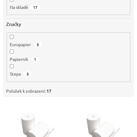
Na skladě
17
Značky
Europapier
5
Papiernik
1
Stepa
5
Položek k zobrazení:
17
V
ý
p
i
s