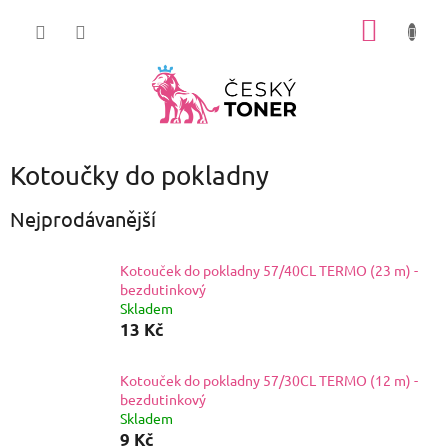
Přejít
NÁKUP
na
obsah
KOŠÍK
Kotoučky do pokladny
Nejprodávanější
Kotouček do pokladny 57/40CL TERMO (23 m) -
bezdutinkový
Skladem
13 Kč
Kotouček do pokladny 57/30CL TERMO (12 m) -
bezdutinkový
Skladem
9 Kč