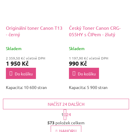
Originální toner Canon T13
Český Toner Canon CRG-
- černý
055HY s ČIPem - žlutý
Skladem
Skladem
2 359,50 Kč včetně DPH
1 197,90 Kč včetně DPH
1 950 Kč
990 Kč
Do košíku
Do košíku
Kapacita: 10 600 stran
Kapacita: 5 900 stran
NAČÍST 24 DALŠÍCH
S
1
24
t
O
r
573
položek celkem
v
á
l
NAHORU
n