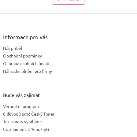
k
á
o
d
v
Z
a
á
c
á
n
í
p
í
p
a
Informace pro vás
r
t
v
Náš příběh
í
k
Obchodní podmínky
y
v
Ochrana osobních údajů
ý
Náhradní plnění pro firmy
p
i
s
u
Bude vás zajímat
Věrnostní program
8 důvodů proč Český Toner
Jak tonery vyrábíme
Co znamená 5 % pokrytí