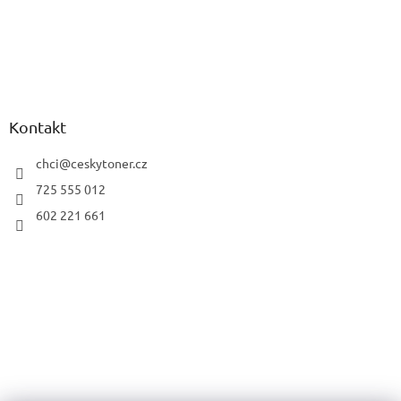
Kontakt
chci
@
ceskytoner.cz
725 555 012
602 221 661