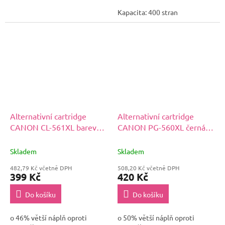
Kapacita: 400 stran
Alternativní cartridge
Alternativní cartridge
CANON CL-561XL barevná,
CANON PG-560XL černá,
čip
čip
Skladem
Skladem
482,79 Kč včetně DPH
508,20 Kč včetně DPH
399 Kč
420 Kč
Do košíku
Do košíku
o 46% větší náplň oproti
o 50% větší náplň oproti