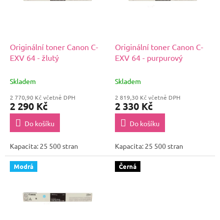
s
u
p
k
r
t
o
ů
d
Originální toner Canon C-
Originální toner Canon C-
u
EXV 64 - žlutý
EXV 64 - purpurový
k
t
Skladem
Skladem
ů
2 770,90 Kč včetně DPH
2 819,30 Kč včetně DPH
2 290 Kč
2 330 Kč
Do košíku
Do košíku
Kapacita: 25 500 stran
Kapacita: 25 500 stran
Modrá
Černá