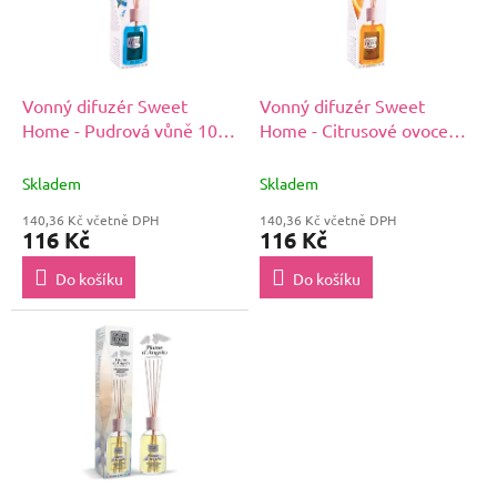
s
u
p
k
r
t
o
ů
d
Vonný difuzér Sweet
Vonný difuzér Sweet
u
Home - Pudrová vůně 100
Home - Citrusové ovoce
k
ml
100 ml
t
Skladem
Skladem
ů
140,36 Kč včetně DPH
140,36 Kč včetně DPH
116 Kč
116 Kč
Do košíku
Do košíku