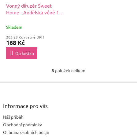
Vonný difuzér Sweet
Home - Andělská vůně 100
ml
Skladem
203,28 Kč včetně DPH
168 Kč
Do košíku
3
položek celkem
O
v
Z
l
á
á
d
p
a
a
Informace pro vás
c
t
í
Náš příběh
í
p
Obchodní podmínky
r
v
Ochrana osobních údajů
k