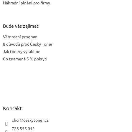
Náhradní plnění pro firmy
y
v
ý
p
Bude vás zajímat
i
s
Věrnostní program
u
8 důvodů proč Český Toner
Jak tonery vyrábíme
Co znamená 5 % pokrytí
Kontakt
chci
@
ceskytoner.cz
725 555 012