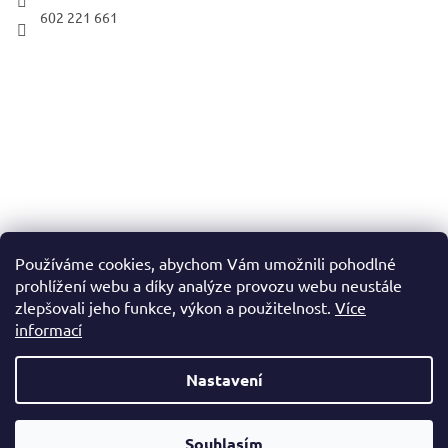
602 221 661
Používáme cookies, abychom Vám umožnili pohodlné
prohlížení webu a díky analýze provozu webu neustále
zlepšovali jeho funkce, výkon a použitelnost.
Více
informací
Nastavení
Vytvořil Shoptet
Souhlasím
Copyright 2026
ČESKÝ TONER
. Všechna práva vyhrazena.