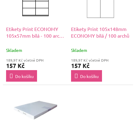
s
u
p
k
r
t
o
ů
d
Etikety Print ECONOMY
Etikety Print 105x148mm
u
105x57mm bílá - 100 archů
ECONOMY bílá / 100 archů
k
A4
t
Skladem
Skladem
ů
189,97 Kč včetně DPH
189,97 Kč včetně DPH
157 Kč
157 Kč
Do košíku
Do košíku