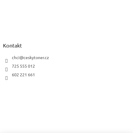
Kontakt
chci
@
ceskytoner.cz
725 555 012
602 221 661