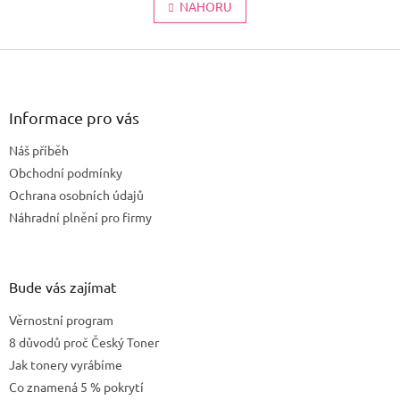
l
NAHORU
n
k
á
o
d
v
Z
a
á
c
á
n
í
p
í
p
a
Informace pro vás
r
t
v
Náš příběh
í
k
Obchodní podmínky
y
v
Ochrana osobních údajů
ý
Náhradní plnění pro firmy
p
i
s
u
Bude vás zajímat
Věrnostní program
8 důvodů proč Český Toner
Jak tonery vyrábíme
Co znamená 5 % pokrytí