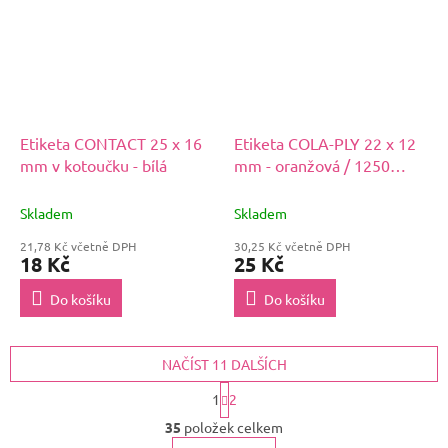
Etiketa CONTACT 25 x 16
Etiketa COLA-PLY 22 x 12
mm v kotoučku - bílá
mm - oranžová / 1250
etiket
Skladem
Skladem
21,78 Kč včetně DPH
30,25 Kč včetně DPH
18 Kč
25 Kč
Do košíku
Do košíku
NAČÍST 11 DALŠÍCH
S
1
2
t
O
r
35
položek celkem
v
á