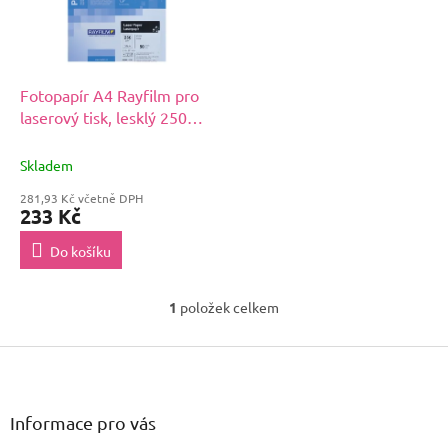
s
u
p
k
r
t
o
ů
d
Fotopapír A4 Rayfilm pro
u
laserový tisk, lesklý 250
k
g/m2 / 50 archů
t
Skladem
ů
281,93 Kč včetně DPH
233 Kč
Do košíku
1
položek celkem
O
v
Z
l
á
á
d
p
a
a
Informace pro vás
c
t