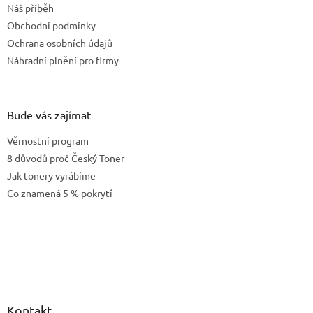
í
Náš příběh
í
p
Obchodní podmínky
r
v
Ochrana osobních údajů
k
Náhradní plnění pro firmy
y
v
ý
p
Bude vás zajímat
i
s
Věrnostní program
u
8 důvodů proč Český Toner
Jak tonery vyrábíme
Co znamená 5 % pokrytí
Kontakt