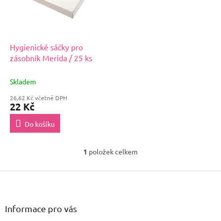
s
u
p
k
r
t
o
ů
d
Hygienické sáčky pro
u
zásobník Merida / 25 ks
k
t
Skladem
ů
26,62 Kč včetně DPH
22 Kč
Do košíku
1
položek celkem
O
v
Z
l
á
á
d
p
a
a
Informace pro vás
c
t