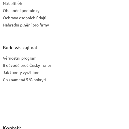
í
Náš příběh
í
p
Obchodní podmínky
r
v
Ochrana osobních údajů
k
Náhradní plnění pro firmy
y
v
ý
p
Bude vás zajímat
i
s
Věrnostní program
u
8 důvodů proč Český Toner
Jak tonery vyrábíme
Co znamená 5 % pokrytí
Kontakt