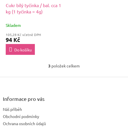
Cukr bílý tyčinka / bal. cca 1
kg (1 tyčinka = 4g)
Skladem
105,28 Kč včetně DPH
94 Kč
Do košíku
3
položek celkem
O
v
Z
l
á
á
d
p
a
a
Informace pro vás
c
t
í
Náš příběh
í
p
Obchodní podmínky
r
v
Ochrana osobních údajů
k