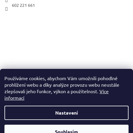
602 221 661
Používáme cookies, abychom Vám umožnili pohodlné
prohlížení webu a díky analýze provozu webu neustále
zlepšovali jeho funkce, výkon a použitelnost.
Více
informací
Nastavení
Vytvořil Shoptet
Souhlasím
Copyright 2026
ČESKÝ TONER
. Všechna práva vyhrazena.