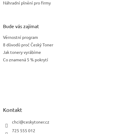
Náhradní plnění pro firmy
y
v
ý
p
Bude vás zajímat
i
s
Věrnostní program
u
8 důvodů proč Český Toner
Jak tonery vyrábíme
Co znamená 5 % pokrytí
Kontakt
chci
@
ceskytoner.cz
725 555 012