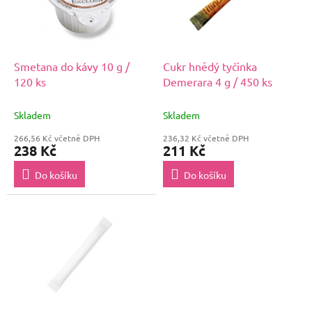
s
u
p
k
r
t
o
ů
d
Smetana do kávy 10 g /
Cukr hnědý tyčinka
u
120 ks
Demerara 4 g / 450 ks
k
t
Skladem
Skladem
ů
266,56 Kč včetně DPH
236,32 Kč včetně DPH
238 Kč
211 Kč
Do košíku
Do košíku