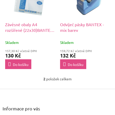
s
u
p
k
r
t
o
ů
d
Závěsné obaly A4
Odvíječ pásky BANTEX -
u
rozšířené (22x30)BANTEX
mix barev
k
/ 50 ks
t
Skladem
Skladem
ů
157,30 Kč včetně DPH
159,72 Kč včetně DPH
130 Kč
132 Kč
Do košíku
Do košíku
2
položek celkem
O
v
Z
l
á
á
d
p
a
a
Informace pro vás
c
t