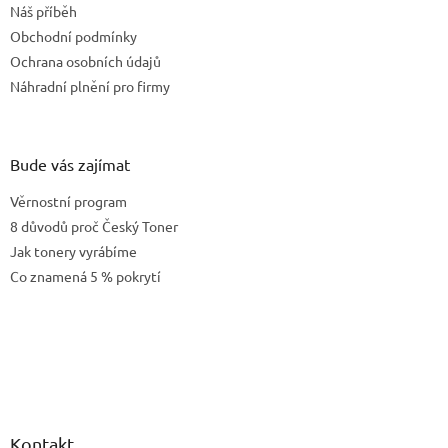
í
Náš příběh
í
p
Obchodní podmínky
r
v
Ochrana osobních údajů
k
Náhradní plnění pro firmy
y
v
ý
p
Bude vás zajímat
i
s
Věrnostní program
u
8 důvodů proč Český Toner
Jak tonery vyrábíme
Co znamená 5 % pokrytí
Kontakt