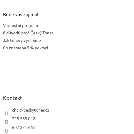
Bude vás zajímat
Věrnostní program
8 důvodů proč Český Toner
Jak tonery vyrábíme
Co znamená 5 % pokrytí
Kontakt
chci
@
ceskytoner.cz
725 555 012
602 221 661