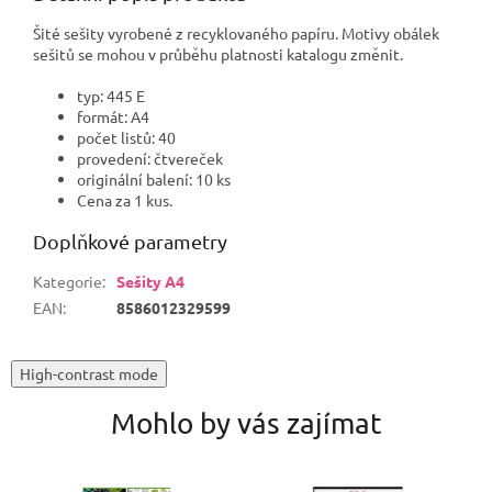
Šité sešity vyrobené z recyklovaného papíru. Motivy obálek
sešitů se mohou v průběhu platnosti katalogu změnit.
typ: 445 E
formát: A4
počet listů: 40
provedení: čtvereček
originální balení: 10 ks
Cena za 1 kus.
Doplňkové parametry
Kategorie
:
Sešity A4
EAN
:
8586012329599
High-contrast mode
Mohlo by vás zajímat