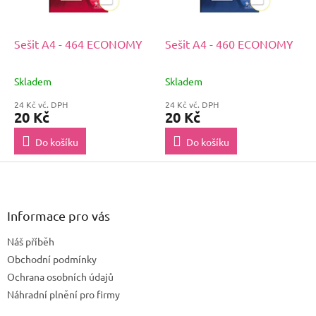
Sešit A4 - 464 ECONOMY
Sešit A4 - 460 ECONOMY
Skladem
Skladem
24 Kč vč. DPH
24 Kč vč. DPH
20 Kč
20 Kč
Do košíku
Do košíku
Z
á
p
a
Informace pro vás
t
Náš příběh
í
Obchodní podmínky
Ochrana osobních údajů
Náhradní plnění pro firmy