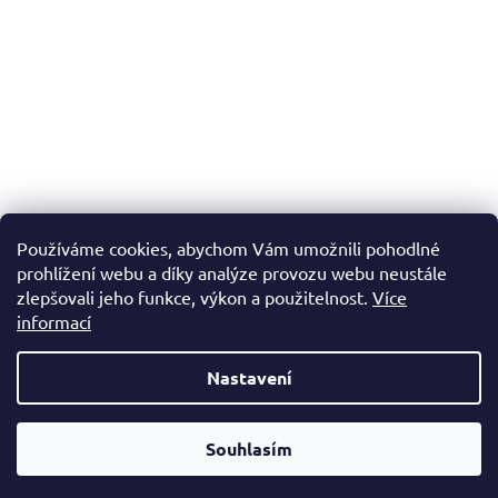
Používáme cookies, abychom Vám umožnili pohodlné
prohlížení webu a díky analýze provozu webu neustále
zlepšovali jeho funkce, výkon a použitelnost.
Více
informací
Nastavení
Vytvořil Shoptet
Souhlasím
Copyright 2026
ČESKÝ TONER
. Všechna práva vyhrazena.