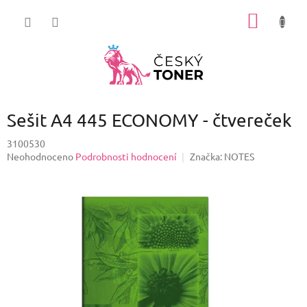
Přejít
NÁKUP
na
obsah
KOŠÍK
Sešit A4 445 ECONOMY - čtvereček
3100530
Průměrné
Neohodnoceno
Podrobnosti hodnocení
Značka:
NOTES
hodnocení
produktu
je
0,0
z
5
hvězdiček.