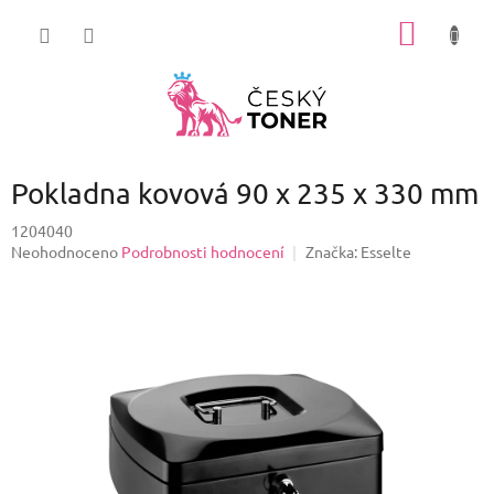
Přejít
NÁKUP
na
obsah
KOŠÍK
Pokladna kovová 90 x 235 x 330 mm
1204040
Průměrné
Neohodnoceno
Podrobnosti hodnocení
Značka:
Esselte
hodnocení
produktu
je
0,0
z
5
hvězdiček.