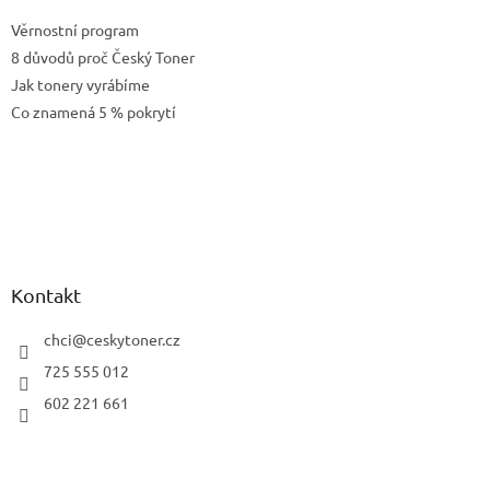
Věrnostní program
8 důvodů proč Český Toner
Jak tonery vyrábíme
Co znamená 5 % pokrytí
Kontakt
chci
@
ceskytoner.cz
725 555 012
602 221 661