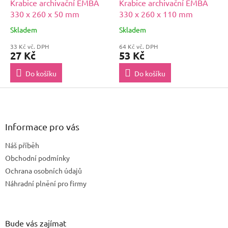
Krabice archivační EMBA
Krabice archivační EMBA
330 x 260 x 50 mm
330 x 260 x 110 mm
Skladem
Skladem
33 Kč vč. DPH
64 Kč vč. DPH
27 Kč
53 Kč
Do košíku
Do košíku
Z
á
p
a
Informace pro vás
t
Náš příběh
í
Obchodní podmínky
Ochrana osobních údajů
Náhradní plnění pro firmy
Bude vás zajímat