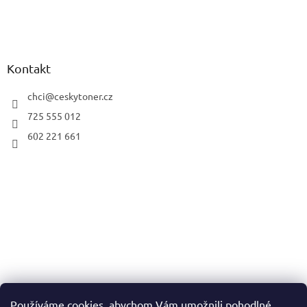
Kontakt
chci
@
ceskytoner.cz
725 555 012
602 221 661
Používáme cookies, abychom Vám umožnili pohodlné