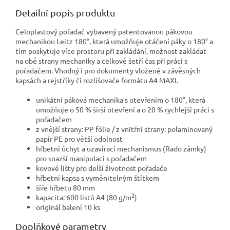
Detailní popis produktu
Celoplastový pořadač vybavený patentovanou pákovou
mechanikou Leitz 180°, která umožňuje otáčení páky o 180° a
tím poskytuje více prostoru při zakládání, možnost zakládat
na obě strany mechaniky a celkově šetří čas při práci s
pořadačem. Vhodný i pro dokumenty vložené v závěsných
kapsách a rejstříky či rozlišovače formátu A4 MAXI.
unikátní páková mechanika s otevřením o 180°, která
umožňuje o 50 % širší otevření a o 20 % rychlejší práci s
pořadačem
z vnější strany: PP fólie / z vnitřní strany: polaminovaný
papír PE pro větší odolnost
hřbetní úchyt a uzavírací mechanismus (Rado zámky)
pro snazší manipulaci s pořadačem
kovové lišty pro delší životnost pořadače
hřbetní kapsa s vyměnitelným štítkem
šíře hřbetu 80 mm
2
kapacita: 600 listů A4 (80 g/m
)
originál balení 10 ks
Doplňkové parametry