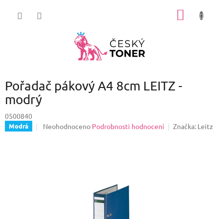
Přejít
NÁKUP
na
obsah
KOŠÍK
Pořadač pákový A4 8cm LEITZ -
modrý
0500840
Průměrné
Neohodnoceno
Podrobnosti hodnocení
Značka:
Leitz
Modrá
hodnocení
produktu
je
0,0
z
5
hvězdiček.