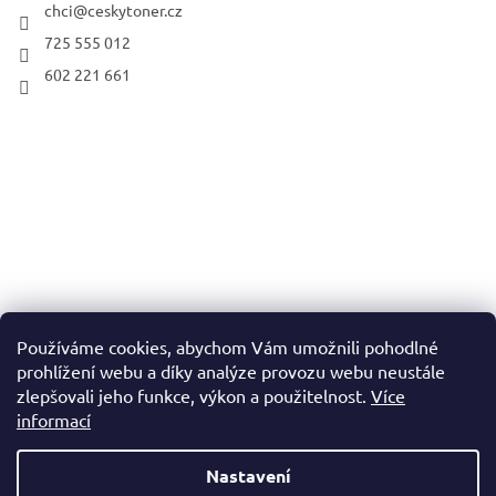
chci
@
ceskytoner.cz
725 555 012
602 221 661
Používáme cookies, abychom Vám umožnili pohodlné
prohlížení webu a díky analýze provozu webu neustále
zlepšovali jeho funkce, výkon a použitelnost.
Více
informací
Nastavení
Vytvořil Shoptet