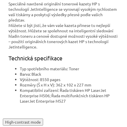
Speciálně navržené originální tonerové kazety HP s
technologií JetIntelligence se vyrovnají vysokým rychlostem
vaší tiskárny a poskytují výsledky přesně podle vašich
představ.
Můžete si být jistí, že vám vaše kazeta přinese tu nejlepší
výtěžnost. Můžete se spolehnout na inteligentní sledování
hladin toneru a cenově dostupné možnosti vysoké výtěžnosti
– použití originálních tonerových kazet HP s technologií
JetIntelligence.
Technická specifikace
Typ spotřebního materiálu: Toner
Barva: Black
Výtěžnost: 8550 pages
Rozměry (Š x H x V): 362 x 102 x 227 mm
Kompatibilní zařízení: Řada tiskáren HP LaserJet
Enterprise M506; Řada multifunkčních tiskáren HP
LaserJet Enterprise M527
High-contrast mode