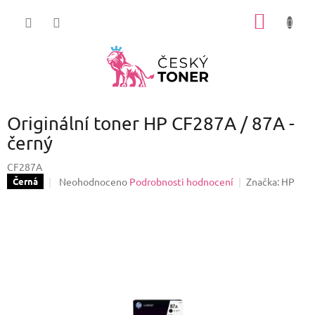
Přejít
NÁKUP
na
obsah
KOŠÍK
Originální toner HP CF287A / 87A -
černý
CF287A
Průměrné
Neohodnoceno
Podrobnosti hodnocení
Značka:
HP
Černá
hodnocení
produktu
je
0,0
z
5
hvězdiček.