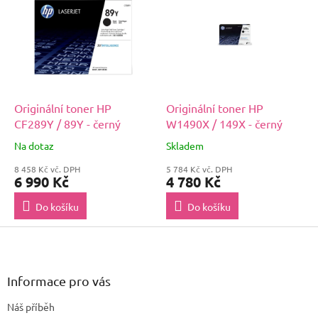
Originální toner HP
Originální toner HP
CF289Y / 89Y - černý
W1490X / 149X - černý
Na dotaz
Skladem
8 458 Kč vč. DPH
5 784 Kč vč. DPH
6 990 Kč
4 780 Kč
Do košíku
Do košíku
Z
á
p
a
Informace pro vás
t
Náš příběh
í