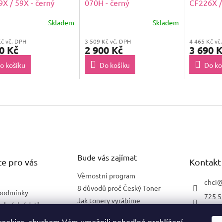
X / 59X - černý
070H - černý
CF226X /
Skladem
Skladem
Kč vč. DPH
3 509 Kč vč. DPH
4 465 Kč vč
0 Kč
2 900 Kč
3 690 
o košíku
Do košíku
Do ko
Bude vás zajímat
e pro vás
Kontakt
Věrnostní program
chci
8 důvodů proč Český Toner
podmínky
725 5
Jak tonery vyrábíme
obních údajů
602 2
Co znamená 5 % pokrytí
lnění pro firmy
ookies, abychom Vám umožnili pohodlné prohlížení