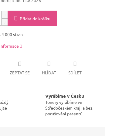
oručit do:
11.8.2026
Přidat do košíku
 4 000 stran
 informace
ZEPTAT SE
HLÍDAT
SDÍLET
Vyrábíme v Česku
každý
Tonery vyrábíme ve
ujte
Středočeském kraji a bez
porušování patentů.