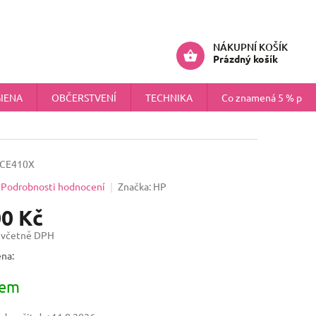
ÚDAJŮ
NÁHRADNÍ PLNĚNÍ PRO FIRMY
Přihlášení
NÁKUPNÍ KOŠÍK
Prázdný košík
IENA
OBČERSTVENÍ
TECHNIKA
Co znamená 5 % pokr
CE410X
Podrobnosti hodnocení
Značka:
HP
00 Kč
 včetně DPH
na:
dem