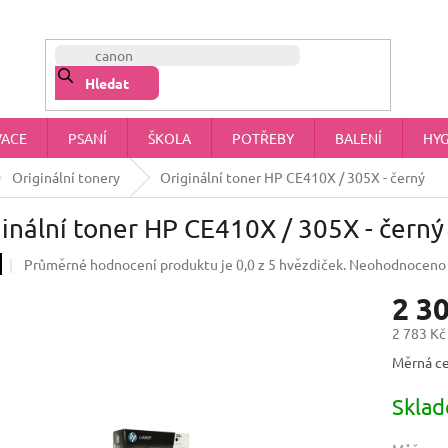
NÁŠ PŘÍBĚH
OBCHODNÍ PODMÍNKY
OCHRANA OSOBNÍCH 
Hledat
VACE
PSANÍ
ŠKOLA
POTŘEBY
BALENÍ
HYG
Originální tonery
Originální toner HP CE410X / 305X - černý
inální toner HP CE410X / 305X - černý
Průměrné hodnocení produktu je 0,0 z 5 hvězdiček.
Neohodnoceno
2 3
2 783 Kč
Měrná ce
Skla