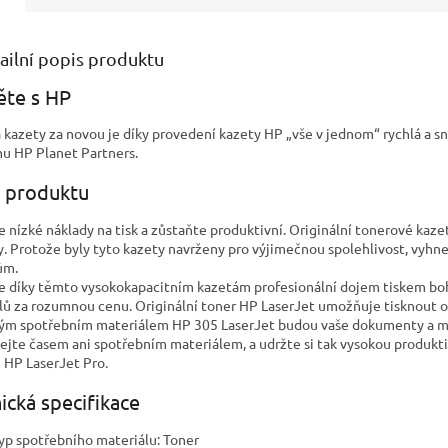
ailní popis produktu
ěte s HP
kazety za novou je díky provedení kazety HP „vše v jednom“ rychlá a sn
u HP Planet Partners.
 produktu
 nízké náklady na tisk a zůstaňte produktivní. Originální tonerové kaze
y. Protože byly tyto kazety navrženy pro výjimečnou spolehlivost, vyh
ům.
e díky těmto vysokokapacitním kazetám profesionální dojem tiskem b
lů za rozumnou cenu. Originální toner HP LaserJet umožňuje tisknout os
vým spotřebním materiálem HP 305 LaserJet budou vaše dokumenty a ma
ejte časem ani spotřebním materiálem, a udržte si tak vysokou produktiv
u HP LaserJet Pro.
ická specifikace
yp spotřebního materiálu: Toner