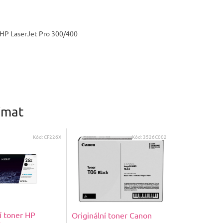
í HP LaserJet Pro 300/400
ímat
Kód:
CF226X
Kód:
3526C002
í toner HP
Originální toner Canon