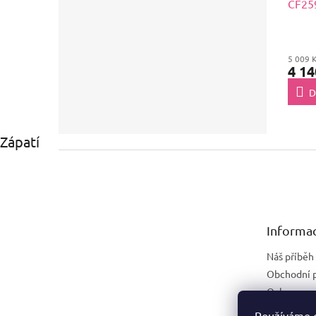
CF259
5 009 
4 14
D
Zápatí
Informac
Náš příběh
Obchodní 
Ochrana os
Náhradní p
Používáme c