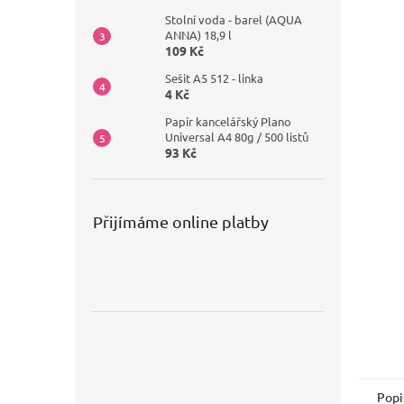
Stolní voda - barel (AQUA
ANNA) 18,9 l
109 Kč
Sešit A5 512 - linka
4 Kč
Papír kancelářský Plano
Universal A4 80g / 500 listů
93 Kč
Přijímáme online platby
Popi