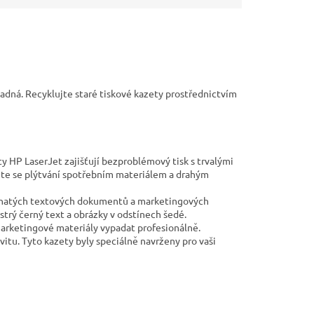
adná. Recyklujte staré tiskové kazety prostřednictvím
ty HP LaserJet zajišťují bezproblémový tisk s trvalými
nete se plýtvání spotřebním materiálem a drahým
ohatých textových dokumentů a marketingových
trý černý text a obrázky v odstínech šedé.
rketingové materiály vypadat profesionálně.
itu. Tyto kazety byly speciálně navrženy pro vaši