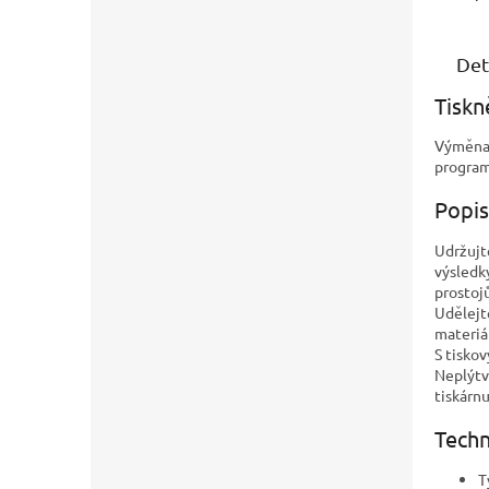
Det
Tiskn
Výměna 
program
Popis
Udržujte
výsledk
prostoj
Udělejt
materiá
S tisko
Neplýtv
tiskárn
Techn
T