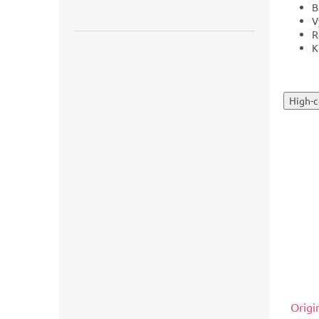
B
V
R
K
High-c
Origi