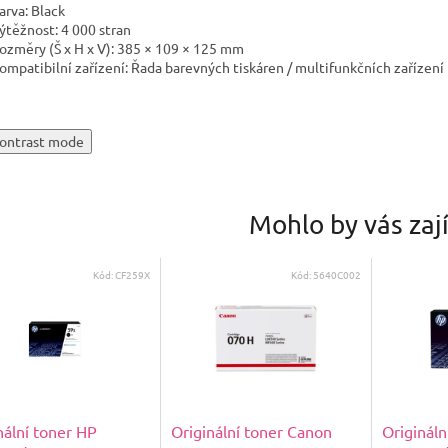
arva: Black
ýtěžnost: 4 000 stran
ozměry (Š x H x V): 385 × 109 × 125 mm
ompatibilní zařízení: Řada barevných tiskáren / multifunkčních zařízen
ontrast mode
Mohlo by vás zaj
Kód:
CF259X
Kód:
5640C002
nální toner HP
Originální toner Canon
Origináln