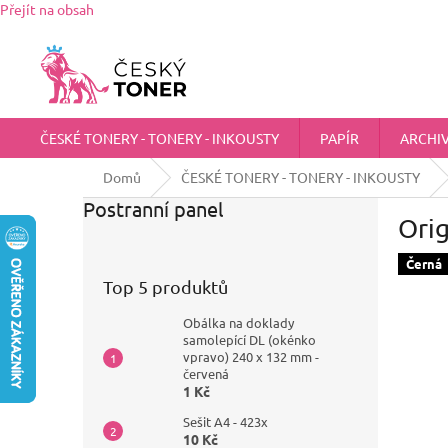
Přejít na obsah
Zákaznická podpora:
725 555 012
chci@ceskytoner.cz
ČESKÉ TONERY - TONERY - INKOUSTY
PAPÍR
ARCHI
Domů
ČESKÉ TONERY - TONERY - INKOUSTY
Postranní panel
Orig
Černá
Top 5 produktů
Obálka na doklady
samolepící DL (okénko
vpravo) 240 x 132 mm -
červená
1 Kč
Sešit A4 - 423x
10 Kč