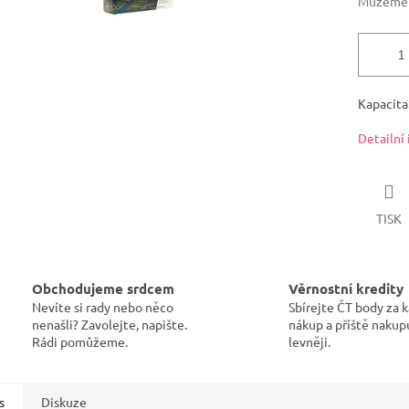
Můžeme d
Kapacita:
Detailní
TISK
Obchodujeme srdcem
Věrnostní kredity
Nevíte si rady nebo něco
Sbírejte ČT body za 
nenašli? Zavolejte, napište.
nákup a příště nakup
Rádi pomůžeme.
levněji.
s
Diskuze