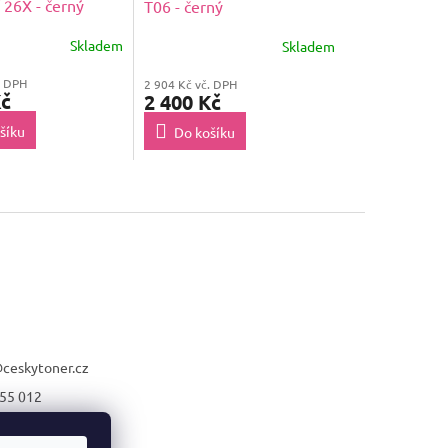
 26X - černý
T06 - černý
Skladem
Skladem
. DPH
2 904 Kč vč. DPH
Kč
2 400 Kč
šíku
Do košíku
@
ceskytoner.cz
55 012
21 661