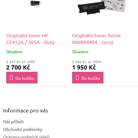
Originální toner HP
Originální toner Xerox
CE412A / 305A - žlutý
006R04404 - černý
Skladem
Skladem
3 267 Kč vč. DPH
2 360 Kč vč. DPH
2 700 Kč
1 950 Kč
Do košíku
Do košíku
Z
á
p
a
Informace pro vás
t
Náš příběh
í
Obchodní podmínky
Ochrana osobních údajů