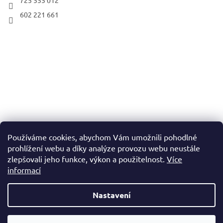
602 221 661
Používáme cookies, abychom Vám umožnili pohodlné
prohlížení webu a díky analýze provozu webu neustále
zlepšovali jeho funkce, výkon a použitelnost.
Více
informací
Nastavení
Vytvořil Shoptet