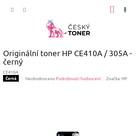
Přejít
NÁKUP
na
obsah
KOŠÍK
Originální toner HP CE410A / 305A -
černý
CE410A
Průměrné
Neohodnoceno
Podrobnosti hodnocení
Značka:
HP
Černá
hodnocení
produktu
je
0,0
z
5
hvězdiček.