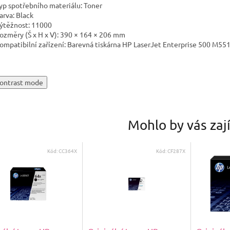
yp spotřebního materiálu: Toner
arva: Black
ýtěžnost: 11000
ozměry (Š x H x V): 390 × 164 × 206 mm
ompatibilní zařízení: Barevná tiskárna HP LaserJet Enterprise 500 M55
ontrast mode
Mohlo by vás zaj
Kód:
CC364X
Kód:
CF287X