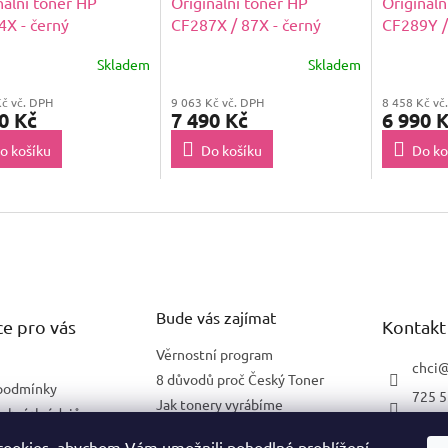
nální toner HP
Originální toner HP
Origináln
X - černý
CF287X / 87X - černý
CF289Y /
Skladem
Skladem
Kč vč. DPH
9 063 Kč vč. DPH
8 458 Kč vč
0 Kč
7 490 Kč
6 990 
o košíku
Do košíku
Do ko
Bude vás zajímat
e pro vás
Kontakt
Věrnostní program
chci
8 důvodů proč Český Toner
podmínky
725 5
Jak tonery vyrábíme
obních údajů
602 2
Co znamená 5 % pokrytí
lnění pro firmy
ookies, abychom Vám umožnili pohodlné prohlížení