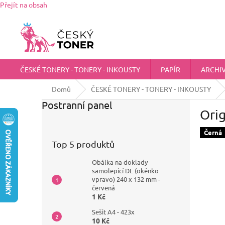
Přejít na obsah
Zákaznická podpora:
725 555 012
chci@ceskytoner.cz
ČESKÉ TONERY - TONERY - INKOUSTY
PAPÍR
ARCHI
Domů
ČESKÉ TONERY - TONERY - INKOUSTY
Postranní panel
Orig
Černá
Top 5 produktů
Obálka na doklady
samolepící DL (okénko
vpravo) 240 x 132 mm -
červená
1 Kč
Sešit A4 - 423x
10 Kč