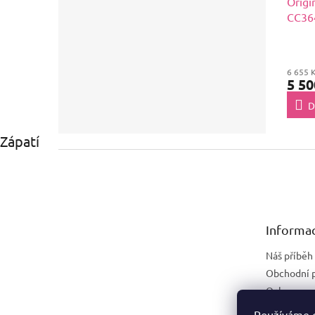
Origi
CC364
6 655 
5 50
D
Zápatí
Informac
Náš příběh
Obchodní 
Ochrana os
Náhradní p
Používáme c