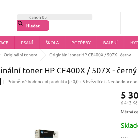
NÁŠ PŘÍBĚH
OBCHODNÍ PODMÍNKY
OCHRANA OSOBNÍCH 
Hledat
VACE
PSANÍ
ŠKOLA
POTŘEBY
BALENÍ
HYG
Originální tonery
Originální toner HP CE400X / 507X - černý
inální toner HP CE400X / 507X - černý
Průměrné hodnocení produktu je 0,0 z 5 hvězdiček.
Neohodnoceno
5 3
6 413 Kč
Měrná ce
Skla