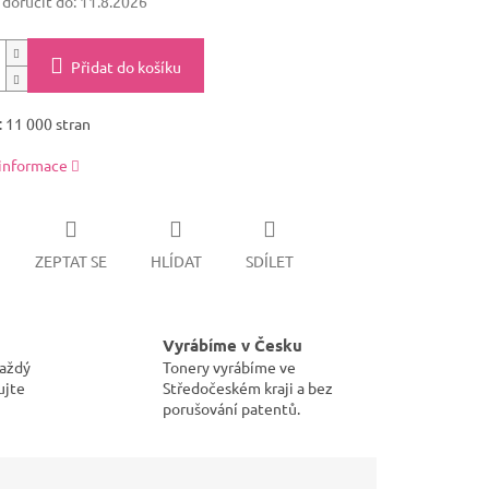
oručit do:
11.8.2026
Přidat do košíku
: 11 000 stran
 informace
ZEPTAT SE
HLÍDAT
SDÍLET
Vyrábíme v Česku
každý
Tonery vyrábíme ve
ujte
Středočeském kraji a bez
porušování patentů.