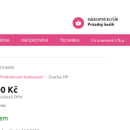
ÚDAJŮ
NÁHRADNÍ PLNĚNÍ PRO FIRMY
Přihlášení
NÁKUPNÍ KOŠÍK
Prázdný košík
IENA
OBČERSTVENÍ
TECHNIKA
Co znamená 5 % pokr
CE400X
Podrobnosti hodnocení
Značka:
HP
00 Kč
 včetně DPH
na:
dem