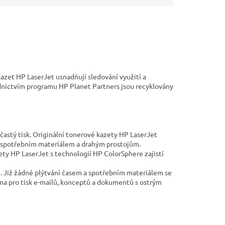
kazet HP LaserJet usnadňují sledování využití a
dnictvím programu HP Planet Partners jsou recyklovány
astý tisk. Originální tonerové kazety HP LaserJet
ní spotřebním materiálem a drahým prostojům.
ty HP LaserJet s technologií HP ColorSphere zajistí
. Již žádné plýtvání časem a spotřebním materiálem se
ena pro tisk e-mailů, konceptů a dokumentů s ostrým