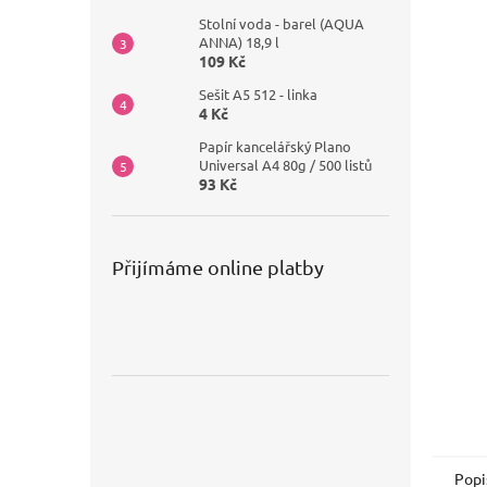
Stolní voda - barel (AQUA
ANNA) 18,9 l
109 Kč
Sešit A5 512 - linka
4 Kč
Papír kancelářský Plano
Universal A4 80g / 500 listů
93 Kč
Přijímáme online platby
Popi