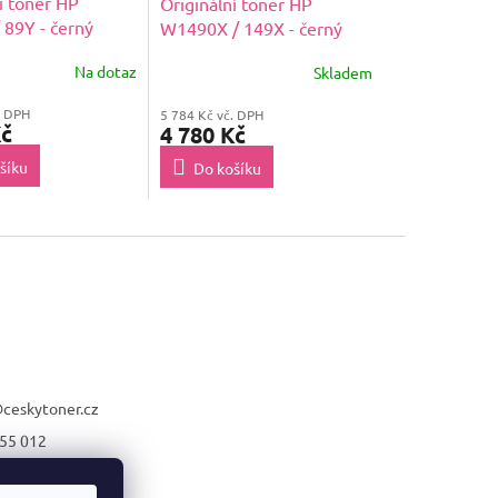
í toner HP
Originální toner HP
 89Y - černý
W1490X / 149X - černý
Na dotaz
Skladem
. DPH
5 784 Kč vč. DPH
Kč
4 780 Kč
šíku
Do košíku
@
ceskytoner.cz
55 012
21 661