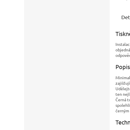
Det
Tiskn
Instalac
objedná
odpově
Popis
Minimal
zajišťu
Udělejt
ten nej
Černá t
spolehl
černým 
Techn