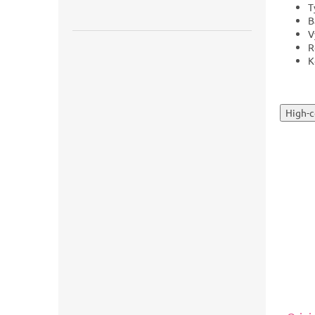
T
B
V
R
K
High-c