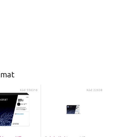
1
ímat
Kód:
556316
Kód:
22638