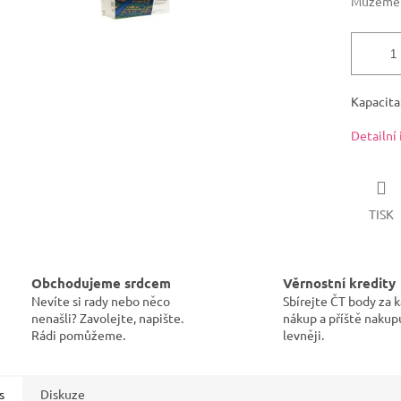
Můžeme d
Kapacita
Detailní
TISK
Obchodujeme srdcem
Věrnostní kredity
Nevíte si rady nebo něco
Sbírejte ČT body za 
nenašli? Zavolejte, napište.
nákup a příště nakup
Rádi pomůžeme.
levněji.
s
Diskuze