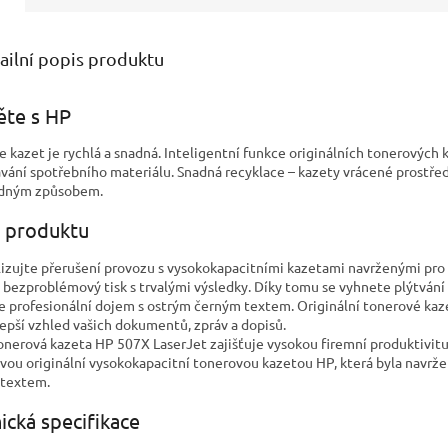
ailní popis produktu
ěte s HP
e kazet je rychlá a snadná. Inteligentní funkce originálních tonerových 
vání spotřebního materiálu. Snadná recyklace – kazety vrácené prostře
dným způsobem.
 produktu
izujte přerušení provozu s vysokokapacitními kazetami navrženými pro č
jí bezproblémový tisk s trvalými výsledky. Díky tomu se vyhnete plýtvá
e profesionální dojem s ostrým černým textem. Originální tonerové kaze
lepší vzhled vašich dokumentů, zpráv a dopisů.
onerová kazeta HP 507X LaserJet zajišťuje vysokou firemní produktivitu
ivou originální vysokokapacitní tonerovou kazetou HP, která byla navrž
textem.
ická specifikace