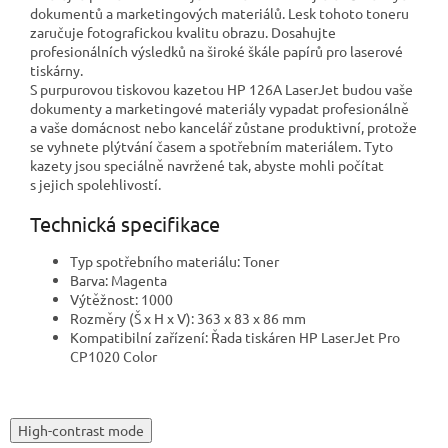
dokumentů a marketingových materiálů. Lesk tohoto toneru
zaručuje fotografickou kvalitu obrazu. Dosahujte
profesionálních výsledků na široké škále papírů pro laserové
tiskárny.
S purpurovou tiskovou kazetou HP 126A LaserJet budou vaše
dokumenty a marketingové materiály vypadat profesionálně
a vaše domácnost nebo kancelář zůstane produktivní, protože
se vyhnete plýtvání časem a spotřebním materiálem. Tyto
kazety jsou speciálně navržené tak, abyste mohli počítat
s jejich spolehlivostí.
Technická specifikace
Typ spotřebního materiálu: Toner
Barva: Magenta
Výtěžnost: 1000
Rozměry (Š x H x V): 363 x 83 x 86 mm
Kompatibilní zařízení: Řada tiskáren HP LaserJet Pro
CP1020 Color
High-contrast mode