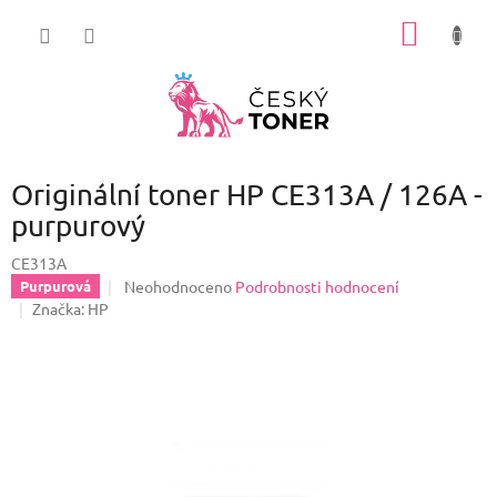
Přejít
NÁKUP
na
obsah
KOŠÍK
Originální toner HP CE313A / 126A -
purpurový
CE313A
Průměrné
Neohodnoceno
Podrobnosti hodnocení
Purpurová
hodnocení
Značka:
HP
produktu
je
0,0
z
5
hvězdiček.