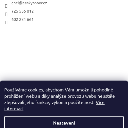
chci
@
ceskytoner.cz
725 555 012
602 221 661
Používáme cookies, abychom Vám umožnili pohodlné
prohlížení webu a díky analýze provozu webu neustále
zlepšovali jeho funkce, výkon a použitelnost.
Více
informací
Nastavení
Vytvořil Shoptet