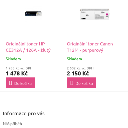
Originální toner HP
Originální toner Canon
CE312A / 126A - žlutý
T12M - purpurový
Skladem
Skladem
1 788 Kč vč. DPH
2 602 Kč vč. DPH
1 478 Kč
2 150 Kč
Do košíku
Do košíku
Z
á
p
a
Informace pro vás
t
Náš příběh
í