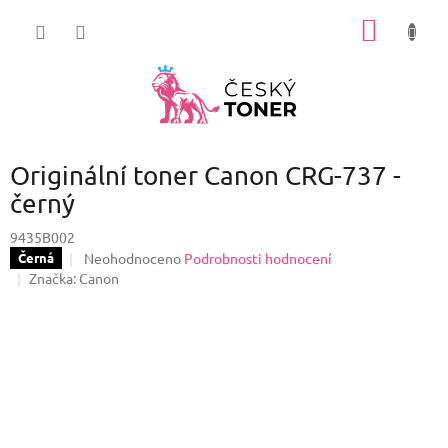
Přejít
NÁKUP
na
obsah
KOŠÍK
Originální toner Canon CRG-737 -
černý
9435B002
Průměrné
Neohodnoceno
Podrobnosti hodnocení
Černá
hodnocení
Značka:
Canon
produktu
je
0,0
z
5
hvězdiček.