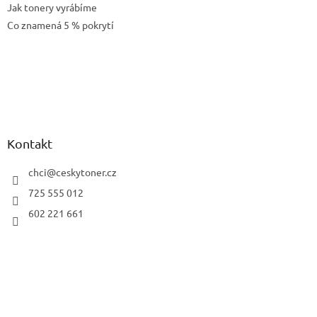
Jak tonery vyrábíme
Co znamená 5 % pokrytí
Kontakt
chci
@
ceskytoner.cz
725 555 012
602 221 661