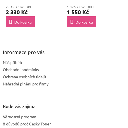
2 819 Kč vč. DPH
1 876 Kč vč. DPH
2 330 Kč
1 550 Kč
Do košíku
Do košíku
Z
á
p
a
Informace pro vás
t
Náš příběh
í
Obchodní podmínky
Ochrana osobních údajů
Náhradní plnění pro firmy
Bude vás zajímat
Věrnostní program
8 důvodů proč Český Toner