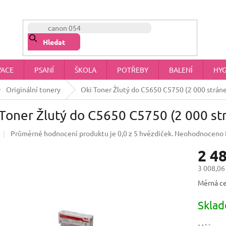
NÁŠ PŘÍBĚH
OBCHODNÍ PODMÍNKY
OCHRANA OSOBNÍCH 
Hledat
VACE
PSANÍ
ŠKOLA
POTŘEBY
BALENÍ
HYG
Originální tonery
Oki Toner Žlutý do C5650 C5750 (2 000 strán
Toner Žlutý do C5650 C5750 (2 000 st
Průměrné hodnocení produktu je 0,0 z 5 hvězdiček.
Neohodnoceno
2 4
3 008,06
Měrná ce
Skla