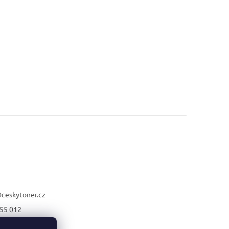
@
ceskytoner.cz
55 012
21 661