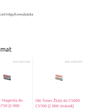
cartridge/toner/páska
ímat
Kód:
43872306
Kód:
43381905
r Magenta do
Oki Toner Žlutý do C5600
750 (2 000
C5700 (2 000 stránek)