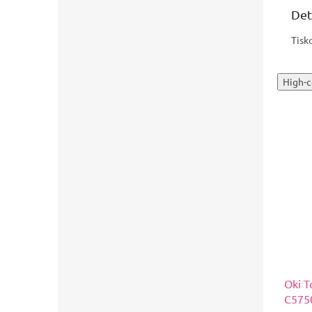
Det
Tisk
High-c
Oki T
C5750