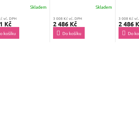
stránek)
Skladem
Skladem
Kč vč. DPH
3 008 Kč vč. DPH
3 008 Kč vč
1 Kč
2 486 Kč
2 486 
o košíku
Do košíku
Do ko