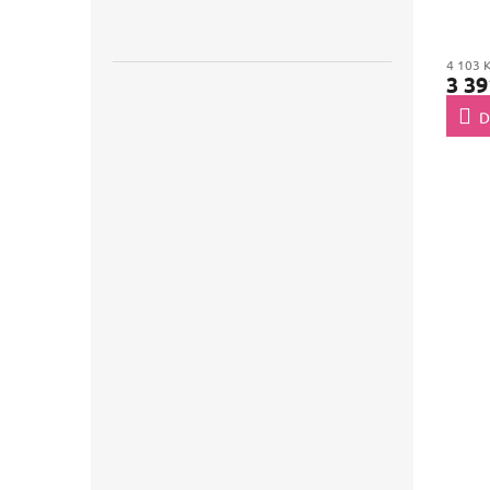
4 103 
3 39
D