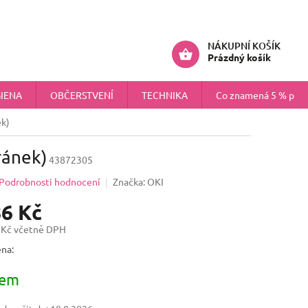
ÚDAJŮ
NÁHRADNÍ PLNĚNÍ PRO FIRMY
Přihlášení
NÁKUPNÍ KOŠÍK
Prázdný košík
IENA
OBČERSTVENÍ
TECHNIKA
Co znamená 5 % pokr
ek)
ránek)
43872305
Podrobnosti hodnocení
Značka:
OKI
86 Kč
 Kč včetně DPH
na:
dem