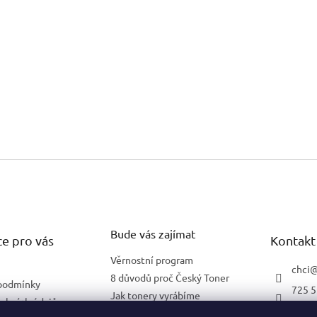
Bude vás zajímat
e pro vás
Kontakt
Věrnostní program
chci
8 důvodů proč Český Toner
podmínky
725 5
Jak tonery vyrábíme
obních údajů
602 2
Co znamená 5 % pokrytí