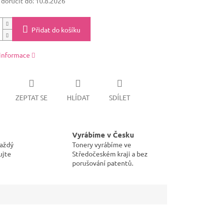
oručit do:
10.8.2026
Přidat do košíku
 informace
ZEPTAT SE
HLÍDAT
SDÍLET
Vyrábíme v Česku
každý
Tonery vyrábíme ve
ujte
Středočeském kraji a bez
porušování patentů.