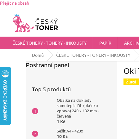
Přejít na obsah
Zákaznická podpora:
725 555 012
chci@ceskytoner.cz
ČESKÉ TONERY - TONERY - INKOUSTY
PAPÍR
ARCHI
Domů
ČESKÉ TONERY - TONERY - INKOUSTY
Postranní panel
Oki 
Žlutá
Top 5 produktů
Obálka na doklady
samolepící DL (okénko
vpravo) 240 x 132 mm -
červená
1 Kč
Sešit A4 - 423x
10 Kč