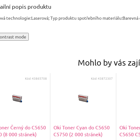
ailní popis produktu
ová technologie:Laserová; Typ produktu spotřebního materiálu:Barevná 
ontrast mode
Mohlo by vás zaj
Kód:
43865708
Kód:
43872307
oner Černý do C5650
Oki Toner Cyan do C5650
Oki Tone
 (8 000 stránek)
C5750 (2 000 stránek)
C5650 C5