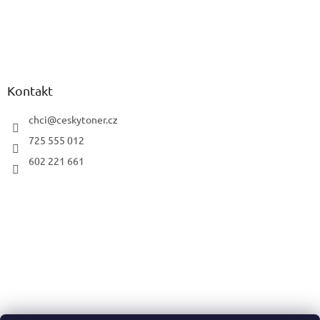
Kontakt
chci
@
ceskytoner.cz
725 555 012
602 221 661