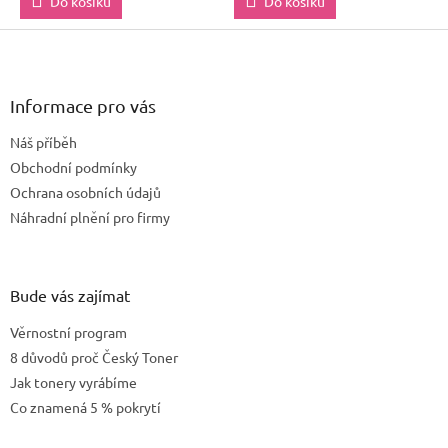
Do košíku
Do košíku
Z
á
p
a
Informace pro vás
t
Náš příběh
í
Obchodní podmínky
Ochrana osobních údajů
Náhradní plnění pro firmy
Bude vás zajímat
Věrnostní program
8 důvodů proč Český Toner
Jak tonery vyrábíme
Co znamená 5 % pokrytí