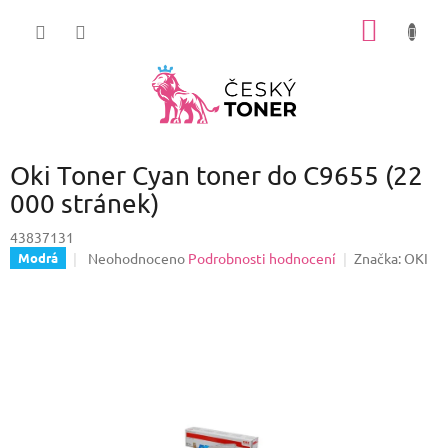
Přejít
NÁKUP
na
obsah
KOŠÍK
Oki Toner Cyan toner do C9655 (22
000 stránek)
43837131
Průměrné
Neohodnoceno
Podrobnosti hodnocení
Značka:
OKI
Modrá
hodnocení
produktu
je
0,0
z
5
hvězdiček.