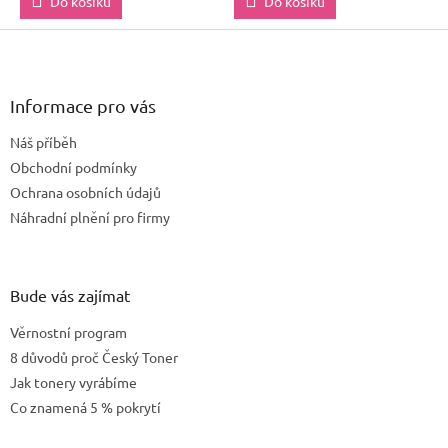
Do košíku
Do košíku
Z
á
p
a
Informace pro vás
t
Náš příběh
í
Obchodní podmínky
Ochrana osobních údajů
Náhradní plnění pro firmy
Bude vás zajímat
Věrnostní program
8 důvodů proč Český Toner
Jak tonery vyrábíme
Co znamená 5 % pokrytí