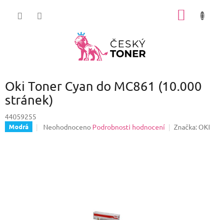
Přejít
NÁKUP
na
obsah
KOŠÍK
Oki Toner Cyan do MC861 (10.000
stránek)
44059255
Průměrné
Neohodnoceno
Podrobnosti hodnocení
Značka:
OKI
Modrá
hodnocení
produktu
je
0,0
z
5
hvězdiček.