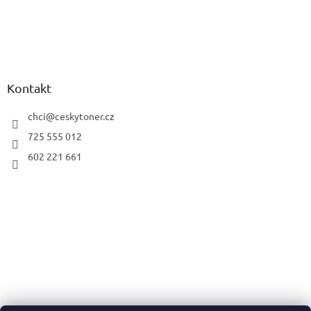
Kontakt
chci
@
ceskytoner.cz
725 555 012
602 221 661