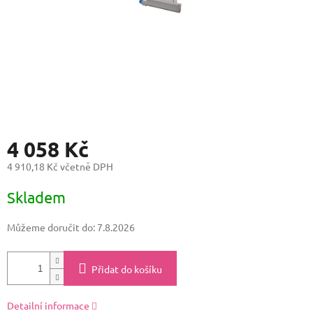
4 058 Kč
4 910,18 Kč včetně DPH
Měrná
Skladem
cena:
Můžeme doručit do:
7.8.2026
Přidat do košíku
Detailní informace