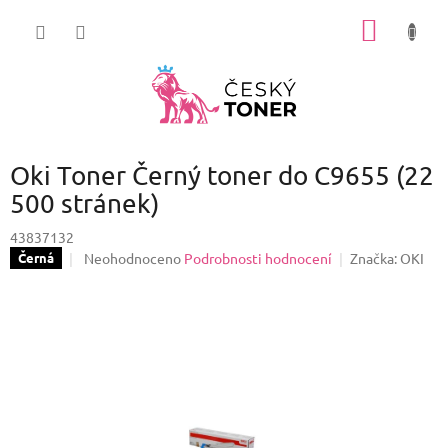
Přejít
NÁKUP
na
obsah
KOŠÍK
Oki Toner Černý toner do C9655 (22
500 stránek)
43837132
Průměrné
Neohodnoceno
Podrobnosti hodnocení
Značka:
OKI
Černá
hodnocení
produktu
je
0,0
z
5
hvězdiček.