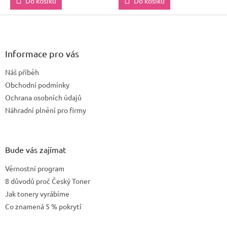
Do košíku
Do košíku
Z
á
p
a
Informace pro vás
t
Náš příběh
í
Obchodní podmínky
Ochrana osobních údajů
Náhradní plnění pro firmy
Bude vás zajímat
Věrnostní program
8 důvodů proč Český Toner
Jak tonery vyrábíme
Co znamená 5 % pokrytí