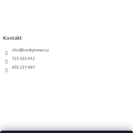
Kontakt
chci
@
ceskytoner.cz
725 555 012
602 221 661