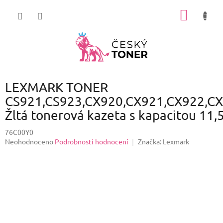
Přejít
NÁKUP
na
obsah
KOŠÍK
LEXMARK TONER
CS921,CS923,CX920,CX921,CX922,C
Žltá tonerová kazeta s kapacitou 11,
76C00Y0
Průměrné
Neohodnoceno
Podrobnosti hodnocení
Značka:
Lexmark
hodnocení
produktu
je
0,0
z
5
hvězdiček.