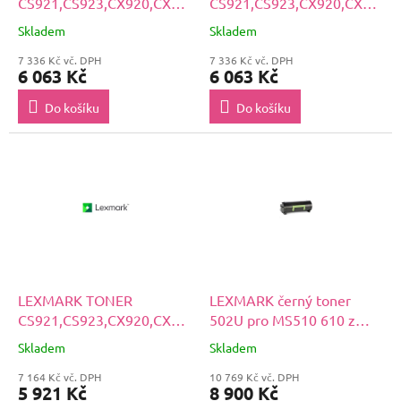
CS921,CS923,CX920,CX921,CX922,CX923,CX924
CS921,CS923,CX920,CX921,
Azúrová tonerová kazeta s
Purpurová tonerová kazeta
Skladem
Skladem
kapacitou 11,5k
s kapacitou 11,5k
7 336 Kč vč. DPH
7 336 Kč vč. DPH
6 063 Kč
6 063 Kč
Do košíku
Do košíku
LEXMARK TONER
LEXMARK černý toner
CS921,CS923,CX920,CX921,CX922,CX923,CX924
502U pro MS510 610 z
Čierna tonerová kazeta s
programu Lexmark Return
Skladem
Skladem
kapacitou 18,5k
(20 000 stran)
7 164 Kč vč. DPH
10 769 Kč vč. DPH
5 921 Kč
8 900 Kč