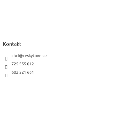
Kontakt
chci
@
ceskytoner.cz
725 555 012
602 221 661