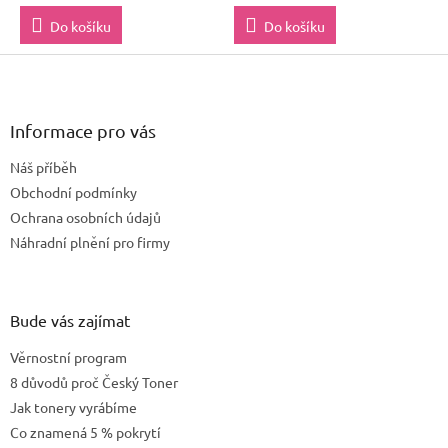
Do košíku
Do košíku
Z
á
p
a
Informace pro vás
t
Náš příběh
í
Obchodní podmínky
Ochrana osobních údajů
Náhradní plnění pro firmy
Bude vás zajímat
Věrnostní program
8 důvodů proč Český Toner
Jak tonery vyrábíme
Co znamená 5 % pokrytí