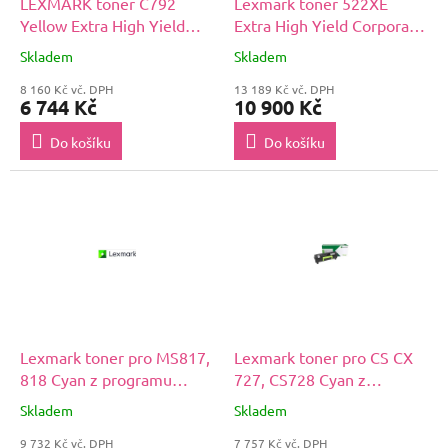
LEXMARK toner C792
Lexmark toner 522XE
Yellow Extra High Yield
Extra High Yield Corporate
Return Program Print
Cartridge (45k) pro MS81x
Skladem
Skladem
Cartridge (20K)
8 160 Kč vč. DPH
13 189 Kč vč. DPH
6 744 Kč
10 900 Kč
Do košíku
Do košíku
Lexmark toner pro MS817,
Lexmark toner pro CS CX
818 Cyan z programu
727, CS728 Cyan z
Lexmark Return na 15 000
programu Lexmark Return
Skladem
Skladem
stran
na 10 000 stran
9 732 Kč vč. DPH
7 757 Kč vč. DPH