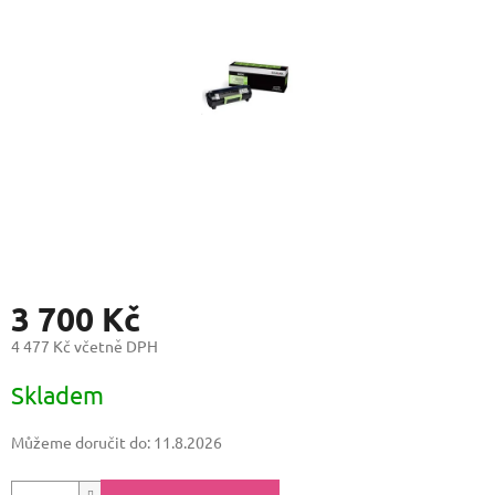
3 700 Kč
4 477 Kč včetně DPH
Měrná
Skladem
cena:
Můžeme doručit do:
11.8.2026