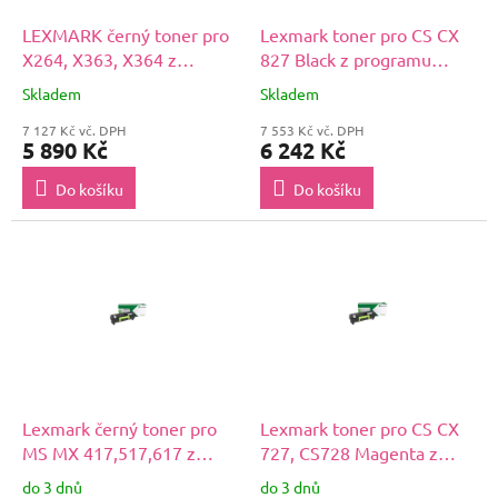
LEXMARK černý toner pro
Lexmark toner pro CS CX
X264, X363, X364 z
827 Black z programu
programu Lexmark Return
Lexmark Return na 20 000
Skladem
Skladem
(9 000 stran)
stran
7 127 Kč vč. DPH
7 553 Kč vč. DPH
5 890 Kč
6 242 Kč
Do košíku
Do košíku
Lexmark černý toner pro
Lexmark toner pro CS CX
MS MX 417,517,617 z
727, CS728 Magenta z
programu Lexmark Return
programu Lexmark Return
do 3 dnů
do 3 dnů