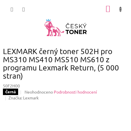
Přejít
NÁKUP
na
obsah
KOŠÍK
LEXMARK černý toner 502H pro
MS310 MS410 MS510 MS610 z
programu Lexmark Return, (5 000
stran)
50F2H00
Průměrné
Neohodnoceno
Podrobnosti hodnocení
Černá
hodnocení
Značka:
Lexmark
produktu
je
0,0
z
5
hvězdiček.