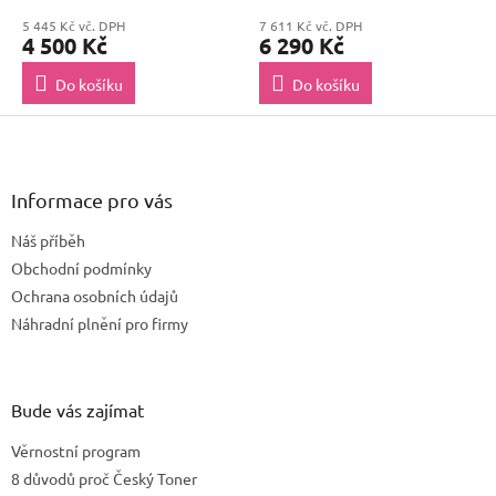
na 8 500 stran
na 10 000 stran
5 445 Kč vč. DPH
7 611 Kč vč. DPH
4 500 Kč
6 290 Kč
Do košíku
Do košíku
Z
á
p
a
Informace pro vás
t
Náš příběh
í
Obchodní podmínky
Ochrana osobních údajů
Náhradní plnění pro firmy
Bude vás zajímat
Věrnostní program
8 důvodů proč Český Toner