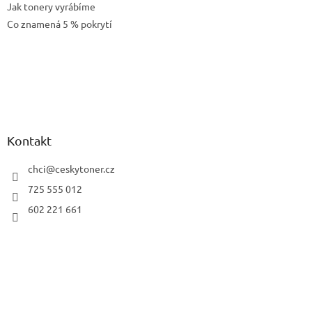
Jak tonery vyrábíme
Co znamená 5 % pokrytí
Kontakt
chci
@
ceskytoner.cz
725 555 012
602 221 661