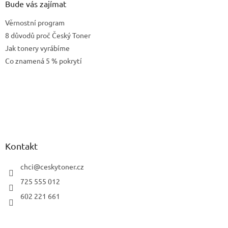
Bude vás zajímat
Věrnostní program
8 důvodů proč Český Toner
Jak tonery vyrábíme
Co znamená 5 % pokrytí
Kontakt
chci
@
ceskytoner.cz
725 555 012
602 221 661