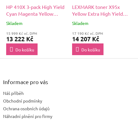
HP 410X 3-pack High Yield
LEXMARK toner X95x
Cyan Magenta Yellow
Yellow Extra High Yield
Original LaserJet Toner
Toner Cartridge
Skladem
Skladem
Cartridges (CF252XM)
15 999 Kč vč. DPH
17 190 Kč vč. DPH
13 222 Kč
14 207 Kč
Do košíku
Do košíku
Z
á
p
a
Informace pro vás
t
Náš příběh
í
Obchodní podmínky
Ochrana osobních údajů
Náhradní plnění pro firmy