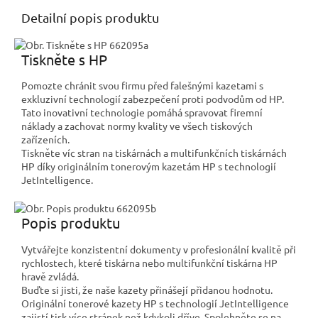
Detailní popis produktu
Tiskněte s HP
Pomozte chránit svou firmu před falešnými kazetami s
exkluzivní technologií zabezpečení proti podvodům od HP.
Tato inovativní technologie pomáhá spravovat firemní
náklady a zachovat normy kvality ve všech tiskových
zařízeních.
Tiskněte víc stran na tiskárnách a multifunkčních tiskárnách
HP díky originálním tonerovým kazetám HP s technologií
JetIntelligence.
Popis produktu
Vytvářejte konzistentní dokumenty v profesionální kvalitě při
rychlostech, které tiskárna nebo multifunkční tiskárna HP
hravě zvládá.
Buďte si jisti, že naše kazety přinášejí přidanou hodnotu.
Originální tonerové kazety HP s technologií JetIntelligence
zajistí tisk více stránek než kdykoli dříve. Spolehněte se na