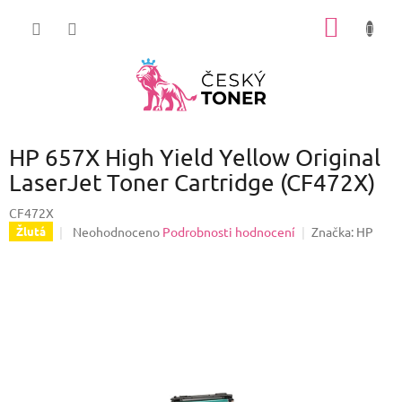
Přejít
NÁKUP
na
obsah
KOŠÍK
HP 657X High Yield Yellow Original
LaserJet Toner Cartridge (CF472X)
CF472X
Průměrné
Neohodnoceno
Podrobnosti hodnocení
Značka:
HP
Žlutá
hodnocení
produktu
je
0,0
z
5
hvězdiček.