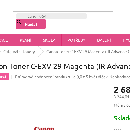
NÁŠ PŘÍBĚH
OBCHODNÍ PODMÍNKY
OCHRANA OSOBNÍCH 
Hledat
VACE
PSANÍ
ŠKOLA
POTŘEBY
BALENÍ
HYG
Originální tonery
Canon Toner C-EXV 29 Magenta (IR Advance 
on Toner C-EXV 29 Magenta (IR Advan
Průměrné hodnocení produktu je 0,0 z 5 hvězdiček.
Neohodno
rová
2 6
3 244,01
Měrná ce
Skla