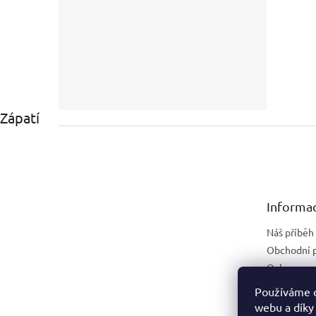
Zápatí
Informac
Náš příběh
Obchodní 
Ochrana os
Náhradní p
Používáme c
webu a díky