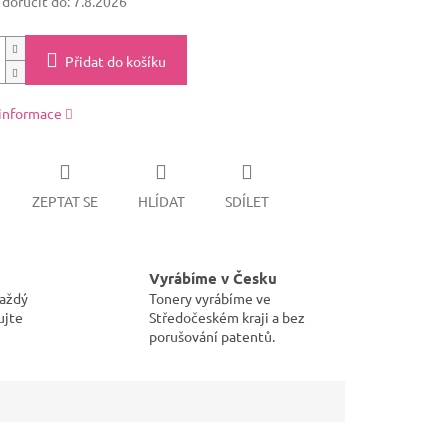
oručit do:
7.8.2026
Přidat do košíku
 informace
ZEPTAT SE
HLÍDAT
SDÍLET
Vyrábíme v Česku
každý
Tonery vyrábíme ve
ujte
Středočeském kraji a bez
porušování patentů.