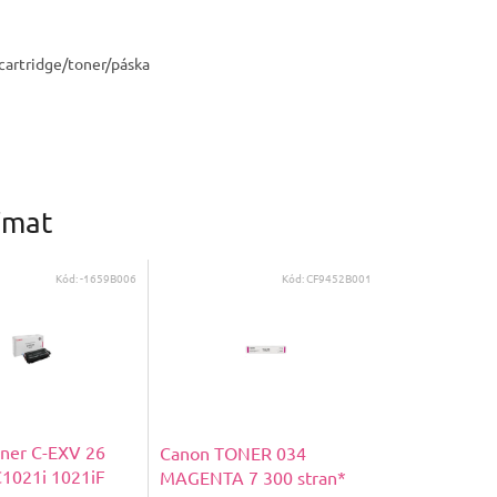
cartridge/toner/páska
ímat
Kód:
-1659B006
Kód:
CF9452B001
ner C-EXV 26
Canon TONER 034
C1021i 1021iF
MAGENTA 7 300 stran*