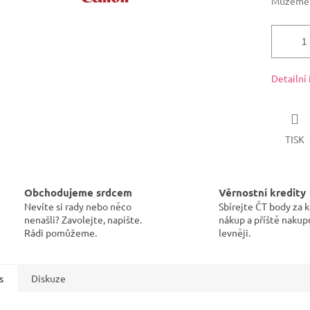
Můžeme d
Detailní
TISK
Obchodujeme srdcem
Věrnostní kredity
Nevíte si rady nebo něco
Sbírejte ČT body za 
nenašli? Zavolejte, napište.
nákup a příště nakup
Rádi pomůžeme.
levněji.
s
Diskuze