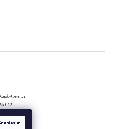
@
ceskytoner.cz
55 012
21 661
Souhlasím