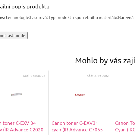
ailní popis produktu
ová technologie:Laserová; Typ produktu spotřebního materiálu:Barevná 
ontrast mode
Mohlo by vás zaj
Kód:
-3785B002
Kód:
-2796B002
 toner C-EXV 34
Canon toner C-EXV31
Canon To
w (IR Advance C2020
cyan (IR Advance C7055
Cyan (iR