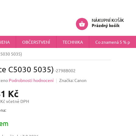
ÚDAJŮ
NÁHRADNÍ PLNĚNÍ PRO FIRMY
Přihlášení
NÁKUPNÍ KOŠÍK
Prázdný košík
IENA
OBČERSTVENÍ
TECHNIKA
Co znamená 5 % pokr
C5030 5035)
ce C5030 5035)
-2798B002
ceno
Podrobnosti hodnocení
Značka:
Canon
81 Kč
 Kč včetně DPH
na:
dem