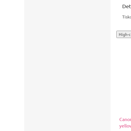
Det
Tisk
High-c
Canon
yello