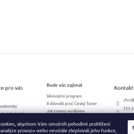
Bude vás zajímat
e pro vás
Kontakt
Věrnostní program
chci
8 důvodů proč Český Toner
podmínky
725 5
Jak tonery vyrábíme
obních údajů
602 2
Co znamená 5 % pokrytí
lnění pro firmy
ookies, abychom Vám umožnili pohodlné prohlížení
 analýze provozu webu neustále zlepšovali jeho funkce,