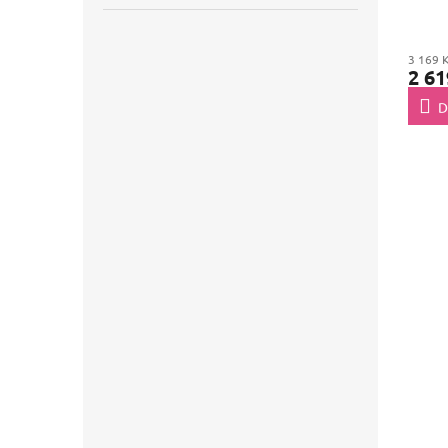
2025
2230
3 169 
2 61
D