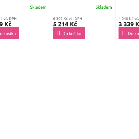
 2030 2220 2225
7065)
1028i 10
Skladem
Skladem
Kč vč. DPH
6 309 Kč vč. DPH
4 040 Kč vč
9 Kč
5 214 Kč
3 339 
o košíku
Do košíku
Do ko