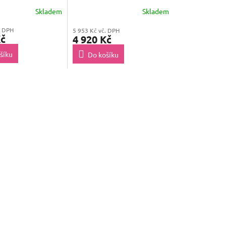
28iF)
Skladem
Skladem
. DPH
5 953 Kč vč. DPH
Kč
4 920 Kč
šíku
Do košíku