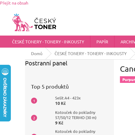
Přejít na obsah
Zákaznická podpora:
725 555 012
chci@ceskytoner.cz
ČESKÉ TONERY - TONERY - INKOUSTY
PAPÍR
ARCHI
Domů
ČESKÉ TONERY - TONERY - INKOUSTY
Postranní panel
Can
Purpu
Top 5 produktů
Sešit A4 - 423x
10 Kč
Kotouček do pokladny
57/50/12 TERMO (30 m)
9 Kč
Kotouček do pokladny