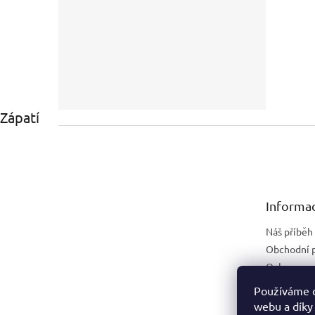
Zápatí
Informac
Náš příběh
Obchodní 
Ochrana os
Náhradní p
Používáme c
webu a díky