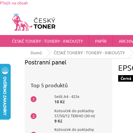
Přejít na obsah
Zákaznická podpora:
725 555 012
chci@ceskytoner.cz
ČESKÉ TONERY - TONERY - INKOUSTY
PAPÍR
ARCHI
Domů
ČESKÉ TONERY - TONERY - INKOUSTY
Postranní panel
EPSO
Černá
Top 5 produktů
Sešit A4 - 423x
10 Kč
Kotouček do pokladny
57/50/12 TERMO (30 m)
9 Kč
Kotouček do pokladny