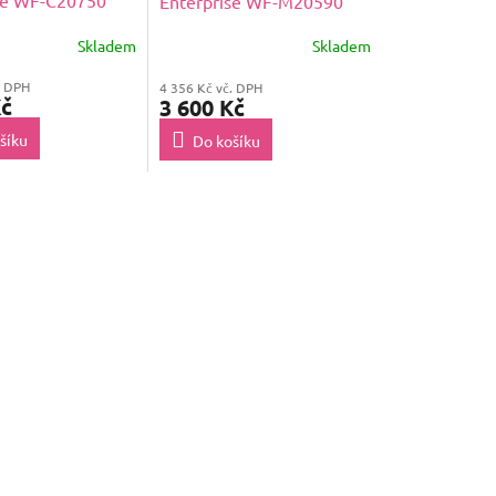
se WF-C20750
Enterprise WF-M20590
Black Ink
Skladem
Skladem
. DPH
4 356 Kč vč. DPH
Kč
3 600 Kč
šíku
Do košíku