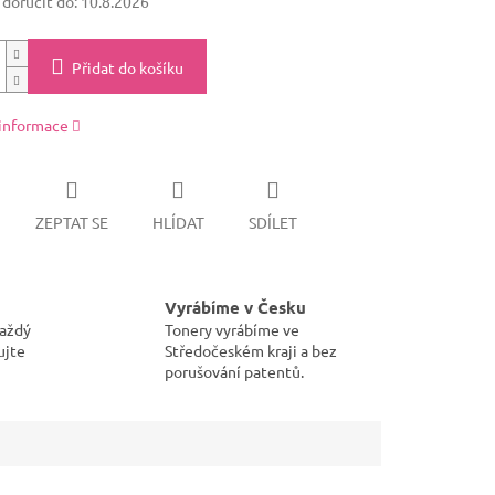
oručit do:
10.8.2026
Přidat do košíku
 informace
ZEPTAT SE
HLÍDAT
SDÍLET
Vyrábíme v Česku
každý
Tonery vyrábíme ve
ujte
Středočeském kraji a bez
porušování patentů.