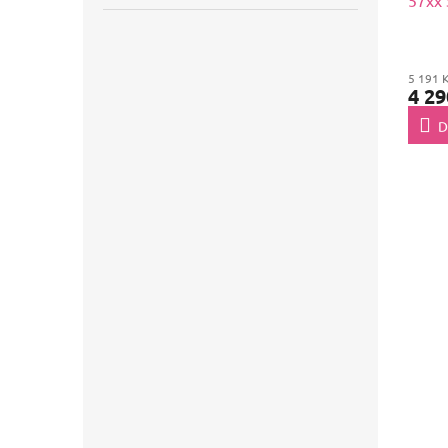
57xx 
XXL B
5 191 
4 29
D