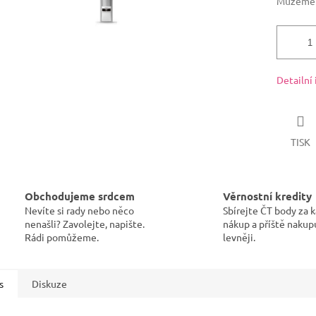
Můžeme d
Detailní
TISK
Obchodujeme srdcem
Věrnostní kredity
Nevíte si rady nebo něco
Sbírejte ČT body za 
nenašli? Zavolejte, napište.
nákup a příště nakup
Rádi pomůžeme.
levněji.
s
Diskuze