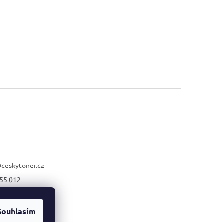
@
ceskytoner.cz
55 012
21 661
Souhlasím