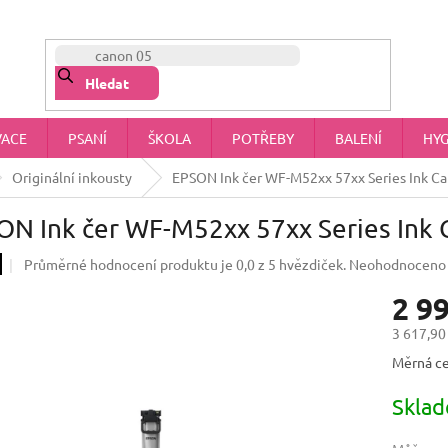
NÁŠ PŘÍBĚH
OBCHODNÍ PODMÍNKY
OCHRANA OSOBNÍCH 
Hledat
VACE
PSANÍ
ŠKOLA
POTŘEBY
BALENÍ
HYG
Originální inkousty
EPSON Ink čer WF-M52xx 57xx Series Ink Ca
N Ink čer WF-M52xx 57xx Series Ink C
Průměrné hodnocení produktu je 0,0 z 5 hvězdiček.
Neohodnoceno
2 9
3 617,90
Měrná ce
Skla