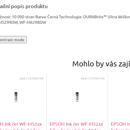
ailní popis produktu
žnost: 10 000 stran Barva: Černá Technologie: DURABrite™ Ultra Velik
M5299DW, WF-M6298DW
ontrast mode
Mohlo by vás zaj
Kód:
C13T966140
Kód:
C13T964140
N Ink čer WF-M52xx
EPSON Ink čer WF-M52xx
EPSON in