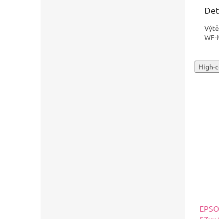
Det
Výtě
WF-
High-c
EPSO