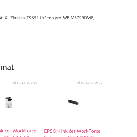
ost: XL Zkratka: T9651 Určeno pro: WF-M5799DWF,
ímat
Kód:
C13T02S100
Kód:
C13T04Q100
k čer WorkForce
EPSON ink čer WorkForce