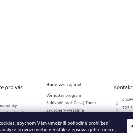
Bude vás zajímat
e pro vás
Kontakt
Věrnostní program
chci
8 důvodů proč Český Toner
podmínky
725 5
Jak tonery vyrábíme
obních údajů
602 2
Co znamená 5 % pokrytí
lnění pro firmy
ookies, abychom Vám umožnili pohodlné prohlížení
 analýze provozu webu neustále zlepšovali jeho funkce,