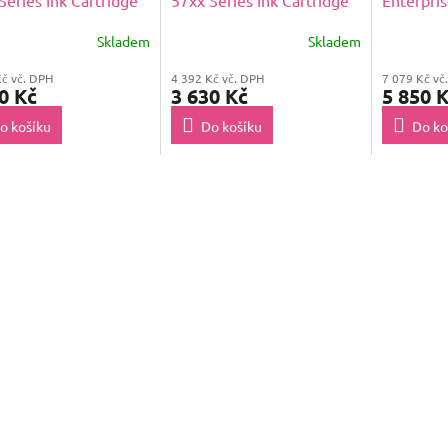
Series Ink Cartridge
57xx Series Ink Cartridge
Enterpri
lack
L Black
Black Ink
Skladem
Skladem
Kč vč. DPH
4 392 Kč vč. DPH
7 079 Kč vč
0 Kč
3 630 Kč
5 850 
o košíku
Do košíku
Do ko