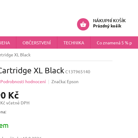
ÚDAJŮ
NÁHRADNÍ PLNĚNÍ PRO FIRMY
Přihlášení
NÁKUPNÍ KOŠÍK
Prázdný košík
IENA
OBČERSTVENÍ
TECHNIKA
Co znamená 5 % pokr
rtridge XL Black
artridge XL Black
C13T965140
Podrobnosti hodnocení
Značka:
Epson
90 Kč
 Kč včetně DPH
na:
dem