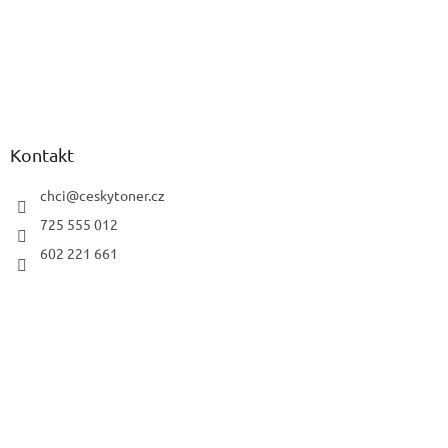
Kontakt
chci
@
ceskytoner.cz
725 555 012
602 221 661