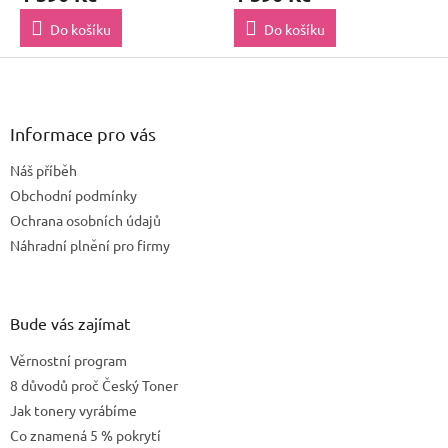
Do košíku
Do košíku
Z
á
p
a
Informace pro vás
t
Náš příběh
í
Obchodní podmínky
Ochrana osobních údajů
Náhradní plnění pro firmy
Bude vás zajímat
Věrnostní program
8 důvodů proč Český Toner
Jak tonery vyrábíme
Co znamená 5 % pokrytí