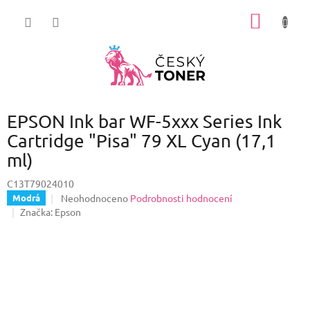
Přejít
NÁKUP
na
obsah
KOŠÍK
EPSON Ink bar WF-5xxx Series Ink
Cartridge "Pisa" 79 XL Cyan (17,1
ml)
C13T79024010
Průměrné
Neohodnoceno
Podrobnosti hodnocení
Modrá
hodnocení
Značka:
Epson
produktu
je
0,0
z
5
hvězdiček.