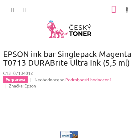
Přejít
NÁKUP
na
obsah
KOŠÍK
EPSON ink bar Singlepack Magenta
T0713 DURABrite Ultra Ink (5,5 ml)
C13T07134012
Průměrné
Neohodnoceno
Podrobnosti hodnocení
Purpurová
hodnocení
Značka:
Epson
produktu
je
0,0
z
5
hvězdiček.