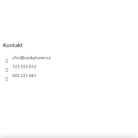
Kontakt
chci
@
ceskytoner.cz
725 555 012
602 221 661