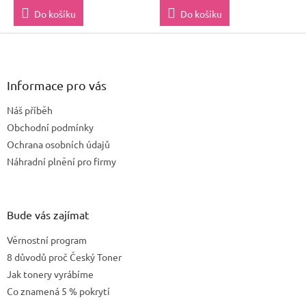
Do košíku
Do košíku
Z
á
p
a
Informace pro vás
t
Náš příběh
í
Obchodní podmínky
Ochrana osobních údajů
Náhradní plnění pro firmy
Bude vás zajímat
Věrnostní program
8 důvodů proč Český Toner
Jak tonery vyrábíme
Co znamená 5 % pokrytí