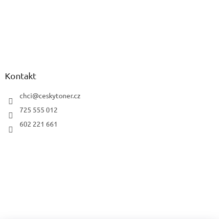
Kontakt
chci
@
ceskytoner.cz
725 555 012
602 221 661