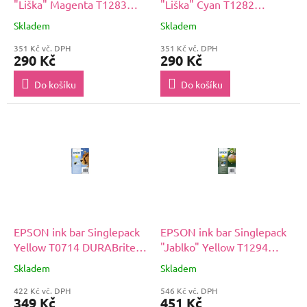
"Liška" Magenta T1283
"Liška" Cyan T1282
DURABrite Ultra Ink (3,5
DURABrite Ultra Ink (3,5
Skladem
Skladem
ml)
ml)
351 Kč vč. DPH
351 Kč vč. DPH
290 Kč
290 Kč
Do košíku
Do košíku
EPSON ink bar Singlepack
EPSON ink bar Singlepack
Yellow T0714 DURABrite
"Jablko" Yellow T1294
Ultra Ink (5,5 ml)
DURABrite Ultra Ink (7 ml)
Skladem
Skladem
422 Kč vč. DPH
546 Kč vč. DPH
349 Kč
451 Kč