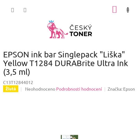
Přejít
NÁKUP
na
obsah
KOŠÍK
EPSON ink bar Singlepack "Liška"
Yellow T1284 DURABrite Ultra Ink
(3,5 ml)
C13T12844012
Průměrné
Neohodnoceno
Podrobnosti hodnocení
Značka:
Epson
Žlutá
hodnocení
produktu
je
0,0
z
5
hvězdiček.