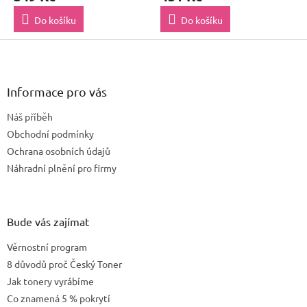
Do košíku
Do košíku
Z
á
p
a
Informace pro vás
t
Náš příběh
í
Obchodní podmínky
Ochrana osobních údajů
Náhradní plnění pro firmy
Bude vás zajímat
Věrnostní program
8 důvodů proč Český Toner
Jak tonery vyrábíme
Co znamená 5 % pokrytí