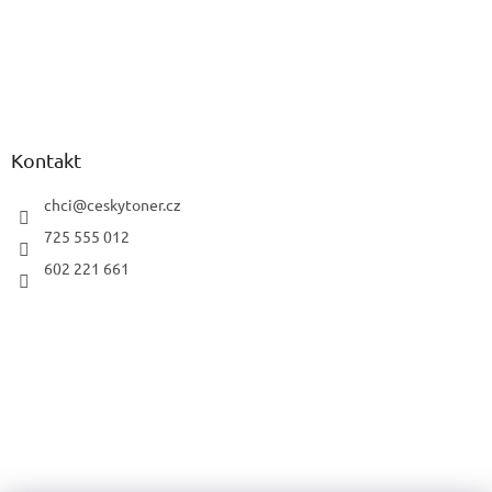
Kontakt
chci
@
ceskytoner.cz
725 555 012
602 221 661