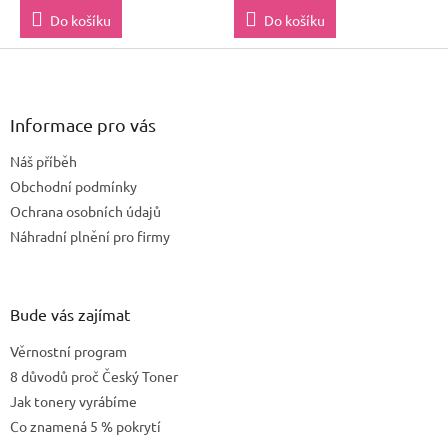
Do košíku
Do košíku
Z
á
p
a
Informace pro vás
t
Náš příběh
í
Obchodní podmínky
Ochrana osobních údajů
Náhradní plnění pro firmy
Bude vás zajímat
Věrnostní program
8 důvodů proč Český Toner
Jak tonery vyrábíme
Co znamená 5 % pokrytí