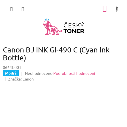
Přejít
NÁKUP
na
obsah
KOŠÍK
Canon BJ INK GI-490 C (Cyan Ink
Bottle)
0664C001
Průměrné
Neohodnoceno
Podrobnosti hodnocení
Modrá
hodnocení
Značka:
Canon
produktu
je
0,0
z
5
hvězdiček.