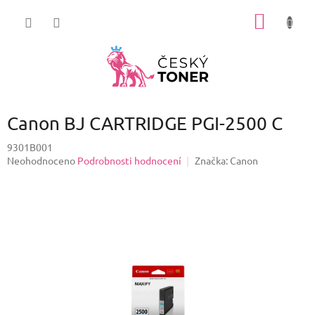
Přejít
NÁKUP
na
obsah
KOŠÍK
Canon BJ CARTRIDGE PGI-2500 C
9301B001
Průměrné
Neohodnoceno
Podrobnosti hodnocení
Značka:
Canon
hodnocení
produktu
je
0,0
z
5
hvězdiček.