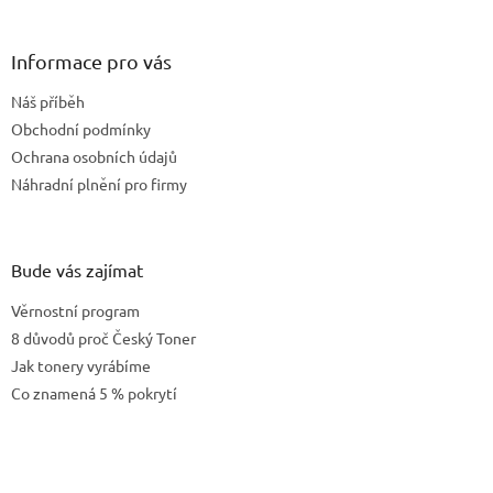
á
p
a
Informace pro vás
t
Náš příběh
í
Obchodní podmínky
Ochrana osobních údajů
Náhradní plnění pro firmy
Bude vás zajímat
Věrnostní program
8 důvodů proč Český Toner
Jak tonery vyrábíme
Co znamená 5 % pokrytí