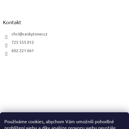
Kontakt
chci
@
ceskytoner.cz
725 555 012
602 221 661
Používáme cookies, abychom Vám umožnili pohodlné
prohlížení webu a díky analýze provozu webu neustále