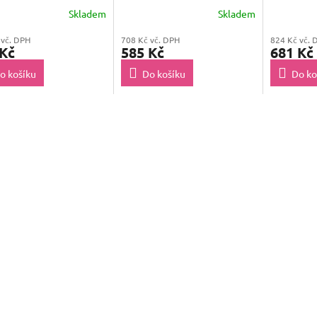
Skladem
Skladem
 vč. DPH
708 Kč vč. DPH
824 Kč vč. 
 Kč
585 Kč
681 Kč
o košíku
Do košíku
Do ko