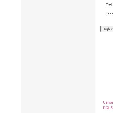
Det
Cano
High-c
Cano
PGI-