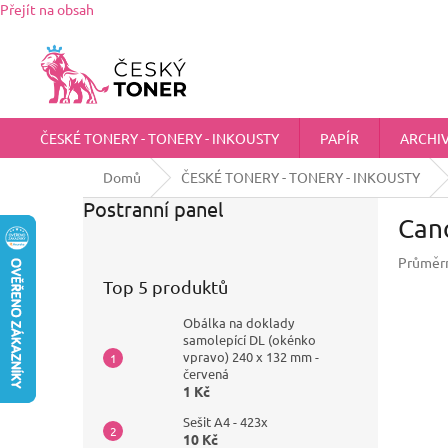
Přejít na obsah
Zákaznická podpora:
725 555 012
chci@ceskytoner.cz
ČESKÉ TONERY - TONERY - INKOUSTY
PAPÍR
ARCHI
Domů
ČESKÉ TONERY - TONERY - INKOUSTY
Postranní panel
Can
Průměrn
Top 5 produktů
Obálka na doklady
samolepící DL (okénko
vpravo) 240 x 132 mm -
červená
1 Kč
Sešit A4 - 423x
10 Kč