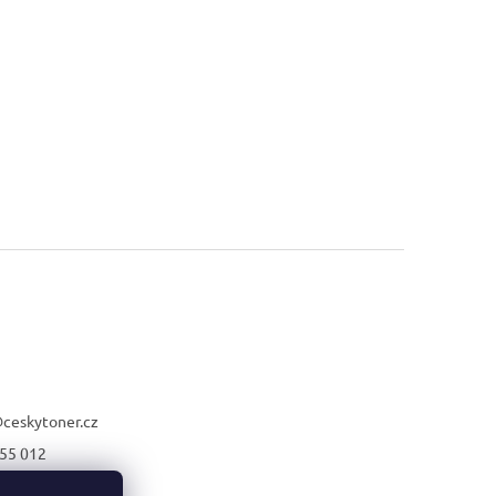
@
ceskytoner.cz
55 012
21 661