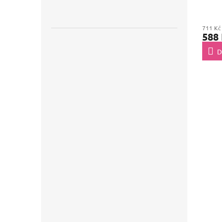
711 Kč
588
D