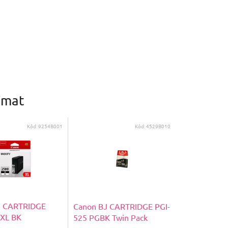
ímat
Kód:
9254B001
Kód:
4529B010
J CARTRIDGE
Canon BJ CARTRIDGE PGI-
XL BK
525 PGBK Twin Pack