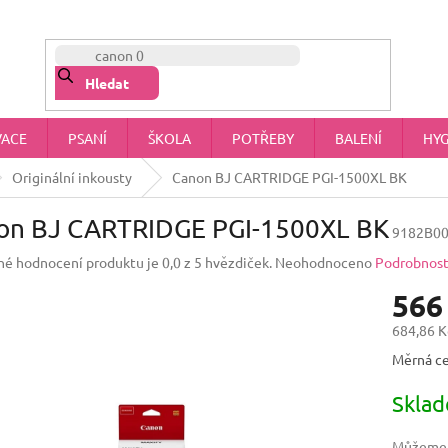
NÁŠ PŘÍBĚH
OBCHODNÍ PODMÍNKY
OCHRANA OSOBNÍCH 
Hledat
VACE
PSANÍ
ŠKOLA
POTŘEBY
BALENÍ
HYG
Originální inkousty
Canon BJ CARTRIDGE PGI-1500XL BK
on BJ CARTRIDGE PGI-1500XL BK
9182B0
é hodnocení produktu je 0,0 z 5 hvězdiček.
Neohodnoceno
Podrobnost
566
684,86 K
Měrná ce
Skla
Můžeme d