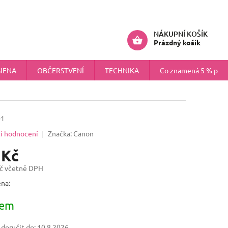
ÚDAJŮ
NÁHRADNÍ PLNĚNÍ PRO FIRMY
Přihlášení
NÁKUPNÍ KOŠÍK
Prázdný košík
IENA
OBČERSTVENÍ
TECHNIKA
Co znamená 5 % pokr
01
i hodnocení
Značka:
Canon
 Kč
č včetně DPH
na:
dem
oručit do:
10.8.2026