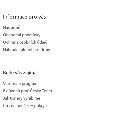
á
p
a
Informace pro vás
t
Náš příběh
í
Obchodní podmínky
Ochrana osobních údajů
Náhradní plnění pro firmy
Bude vás zajímat
Věrnostní program
8 důvodů proč Český Toner
Jak tonery vyrábíme
Co znamená 5 % pokrytí