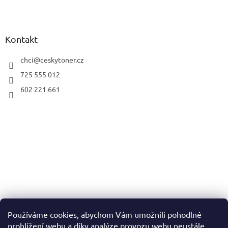
Kontakt
chci
@
ceskytoner.cz
725 555 012
602 221 661
Používáme cookies, abychom Vám umožnili pohodlné
prohlížení webu a díky analýze provozu webu neustále