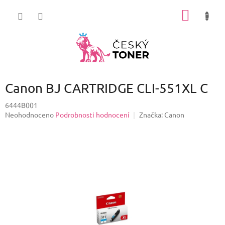
Přejít
NÁKUP
na
obsah
KOŠÍK
Canon BJ CARTRIDGE CLI-551XL C
6444B001
Průměrné
Neohodnoceno
Podrobnosti hodnocení
Značka:
Canon
hodnocení
produktu
je
0,0
z
5
hvězdiček.