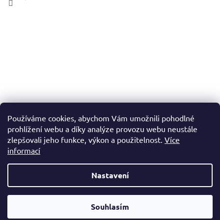
Používáme cookies, abychom Vám umožnili pohodlné
prohlížení webu a díky analýze provozu webu neustále
zlepšovali jeho funkce, výkon a použitelnost.
Více
informací
Nastavení
Vytvořil Shoptet
Souhlasím
Copyright 2026
ČESKÝ TONER
. Všechna práva vyhrazena.