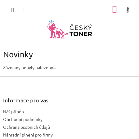
Přejít
NÁKUP
na
obsah
KOŠÍK
Novinky
Záznamy nebyly nalezeny...
Z
á
p
a
Informace pro vás
t
Náš příběh
í
Obchodní podmínky
Ochrana osobních údajů
Náhradní plnění pro firmy