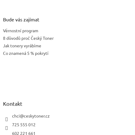
Bude vás zajímat
Věrnostní program
8 důvodů proč Český Toner
Jak tonery vyrábíme
Co znamená 5 % pokrytí
Kontakt
chci
@
ceskytoner.cz
725 555 012
602 221 661