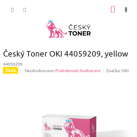
Přejít
NÁKUP
na
obsah
KOŠÍK
Český Toner OKI 44059209, yellow
44059209
Průměrné
Neohodnoceno
Podrobnosti hodnocení
Značka:
OKI
Žlutá
hodnocení
produktu
je
0,0
z
5
hvězdiček.