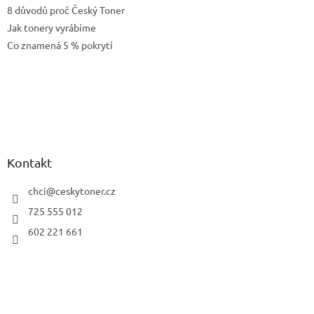
8 důvodů proč Český Toner
Jak tonery vyrábíme
Co znamená 5 % pokrytí
Kontakt
chci
@
ceskytoner.cz
725 555 012
602 221 661