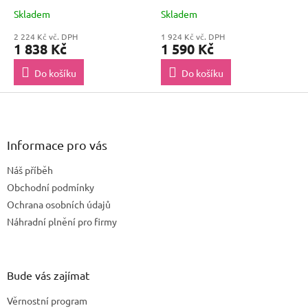
C834 C844
Skladem
Skladem
2 224 Kč vč. DPH
1 924 Kč vč. DPH
1 838 Kč
1 590 Kč
Do košíku
Do košíku
Z
á
p
a
Informace pro vás
t
Náš příběh
í
Obchodní podmínky
Ochrana osobních údajů
Náhradní plnění pro firmy
Bude vás zajímat
Věrnostní program