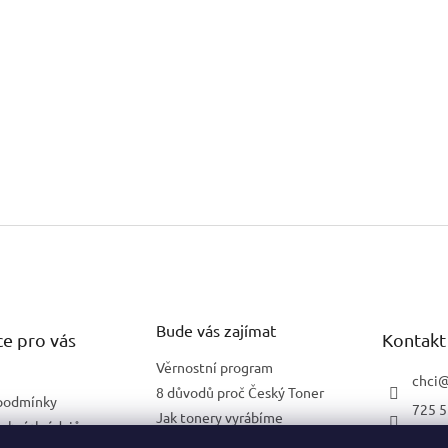
Bude vás zajímat
e pro vás
Kontakt
Věrnostní program
chci
8 důvodů proč Český Toner
podmínky
725 5
Jak tonery vyrábíme
obních údajů
602 2
Co znamená 5 % pokrytí