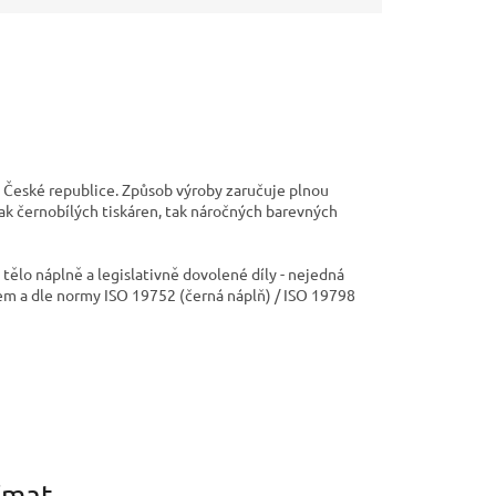
 České republice. Způsob výroby zaručuje plnou
jak černobílých tiskáren, tak náročných barevných
ělo náplně a legislativně dovolené díly - nejedná
em a dle normy ISO 19752 (černá náplň) / ISO 19798
ímat