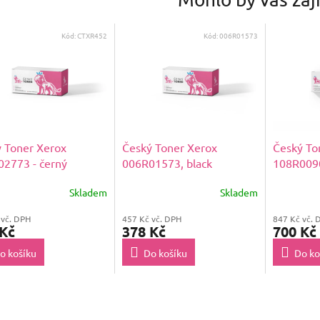
Kód:
CTXR452
Kód:
006R01573
 Toner Xerox
Český Toner Xerox
Český To
2773 - černý
006R01573, black
108R0090
Skladem
Skladem
 vč. DPH
457 Kč vč. DPH
847 Kč vč. 
 Kč
378 Kč
700 Kč
o košíku
Do košíku
Do ko