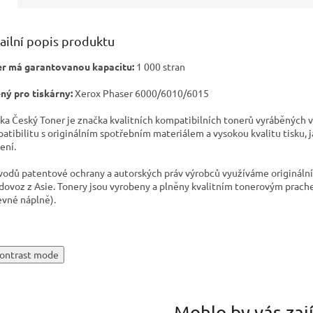
ailní popis produktu
r má garantovanou kapacitu:
1 000 stran
ný pro tiskárny:
Xerox Phaser 6000/6010/6015
ka Český Toner je značka kvalitních kompatibilních tonerů vyráběných v
atibilitu s originálním spotřebním materiálem a vysokou kvalitu tisku, 
ení.
vodů patentové ochrany a autorských práv výrobců využíváme originální t
 dovoz z Asie. Tonery jsou vyrobeny a plněny kvalitním tonerovým prach
evné náplně).
ontrast mode
Mohlo by vás zaj