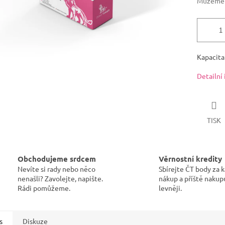
Můžeme d
Kapacita:
Detailní
TISK
Obchodujeme srdcem
Věrnostní kredity
Nevíte si rady nebo něco
Sbírejte ČT body za 
nenašli? Zavolejte, napište.
nákup a příště nakup
Rádi pomůžeme.
levněji.
s
Diskuze