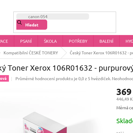
NÁŠ PŘÍBĚH
OBCHODNÍ PODMÍNKY
OCHRANA OSOBNÍCH 
Hledat
VACE
PSANÍ
ŠKOLA
POTŘEBY
BALENÍ
HYG
Kompatibilní ČESKÉ TONERY
Český Toner Xerox 106R01632 - p
ký Toner Xerox 106R01632 - purpurov
Průměrné hodnocení produktu je 0,0 z 5 hvězdiček.
Neohodno
rová
369
446,49 K
Měrná ce
Skla