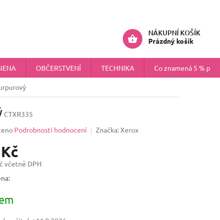
ÚDAJŮ
NÁHRADNÍ PLNĚNÍ PRO FIRMY
Přihlášení
NÁKUPNÍ KOŠÍK
Prázdný košík
IENA
OBČERSTVENÍ
TECHNIKA
Co znamená 5 % pokr
urpurový
ý
CTXR335
ceno
Podrobnosti hodnocení
Značka:
Xerox
 Kč
č včetně DPH
na:
dem