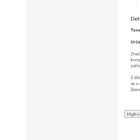
Det
Tone
Urče
Znač
komp
zaříz
Z dů
se o
(bar
High-c