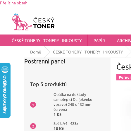
Přejít na obsah
Zákaznická podpora:
725 555 012
chci@ceskytoner.cz
ČESKÉ TONERY - TONERY - INKOUSTY
PAPÍR
ARCHI
Domů
ČESKÉ TONERY - TONERY - INKOUSTY
Postranní panel
Čes
Purpu
Top 5 produktů
Obálka na doklady
samolepící DL (okénko
vpravo) 240 x 132 mm -
červená
1 Kč
Sešit A4 - 423x
10 Kč