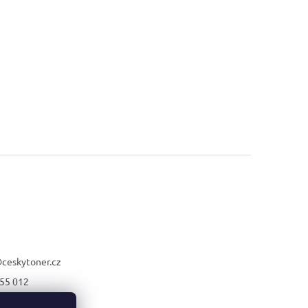
@
ceskytoner.cz
55 012
21 661