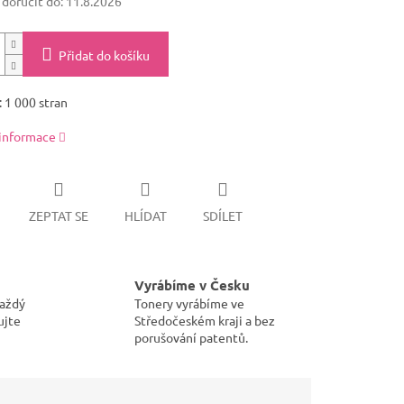
oručit do:
11.8.2026
Přidat do košíku
 1 000 stran
 informace
ZEPTAT SE
HLÍDAT
SDÍLET
Vyrábíme v Česku
každý
Tonery vyrábíme ve
ujte
Středočeském kraji a bez
porušování patentů.