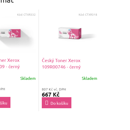
Kód:
CTXR332
Kód:
CTXR318
ner Xerox
Český Toner Xerox
9 - černý
109R00746 - černý
Skladem
Skladem
DPH
807 Kč vč. DPH
667 Kč
šíku
Do košíku