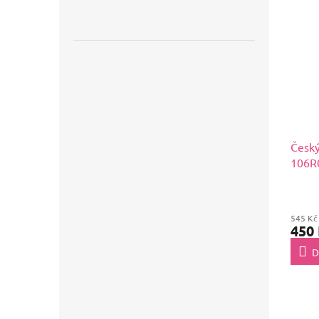
Český
106R0
545 Kč
450
D