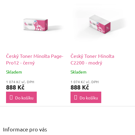
Český Toner Minolta Page-
Český Toner Minolta
Pro12 - černý
C2200 - modrý
Skladem
Skladem
1 074 Kč vč. DPH
1 074 Kč vč. DPH
888 Kč
888 Kč
Do košíku
Do košíku
Z
á
p
a
Informace pro vás