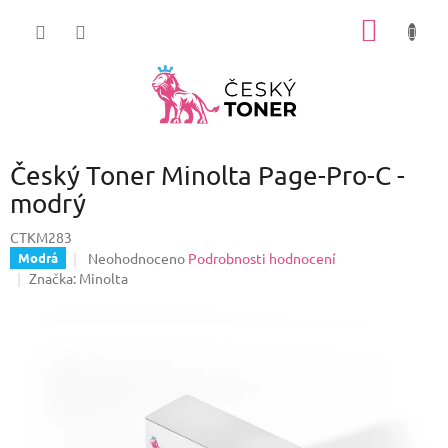
Přejít
NÁKUP
na
obsah
KOŠÍK
Český Toner Minolta Page-Pro-C -
modrý
CTKM283
Průměrné
Neohodnoceno
Podrobnosti hodnocení
Modrá
hodnocení
Značka:
Minolta
produktu
je
0,0
z
5
hvězdiček.