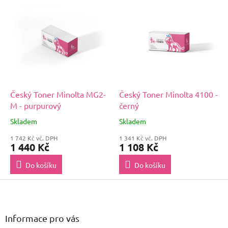
Český Toner Minolta MG2-
Český Toner Minolta 4100 -
M - purpurový
černý
Skladem
Skladem
1 742 Kč vč. DPH
1 341 Kč vč. DPH
1 440 Kč
1 108 Kč
Do košíku
Do košíku
Z
á
p
a
Informace pro vás