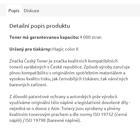
Popis
Diskuze
Detailní popis produktu
Toner má garantovanou kapacitu:
4 000 stran
Určený pro tiskárny:
Magic color II
Značka Český Toner je značka kvalitních kompatibilních
tonerů vyráběných v České republice. Způsob výroby zaručuje
plnou kompatibilitu s originálním spotřebním materiálem a
vysokou kvalitu tisku, jak černobílých tiskáren, tak náročných
barevných zařízení.
Z důvodů patentové ochrany a autorských práv výrobců
využíváme originální tělo náplně a legislativně dovolené díly -
nejedná se o dovoz z Asie. Tonery jsou vyrobeny a plněny
kvalitním tonerovým prachem a dle normy ISO 19752 (černá
náplň) / ISO 19798 (barevné náplně).