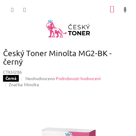
Přejít
NÁKUP
na
obsah
KOŠÍK
Český Toner Minolta MG2-BK -
černý
CTKM286
Průměrné
Neohodnoceno
Podrobnosti hodnocení
Černá
hodnocení
Značka:
Minolta
produktu
je
0,0
z
5
hvězdiček.