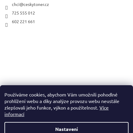
chci
@
ceskytoner.cz
725 555 012
602 221 661
Používáme cookies, abychom Vám umožnili pohodlné
prohlížení webu a díky analýze provozu webu neustále
zlepšovali jeho funkce, výkon a použitelnost.
Více
informací
Nastavení
Vytvořil Shoptet