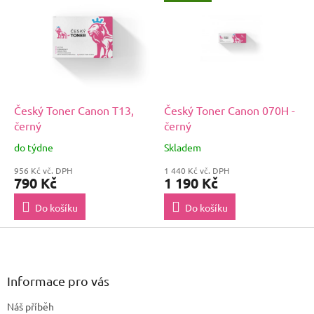
Český Toner Canon T13,
Český Toner Canon 070H -
černý
černý
do týdne
Skladem
956 Kč vč. DPH
1 440 Kč vč. DPH
790 Kč
1 190 Kč
Do košíku
Do košíku
Z
á
p
a
Informace pro vás
t
Náš příběh
í