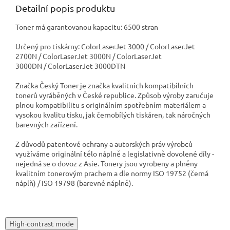
Detailní popis produktu
Toner má garantovanou kapacitu: 6500 stran
Určený pro tiskárny: ColorLaserJet 3000 / ColorLaserJet
2700N / ColorLaserJet 3000N / ColorLaserJet
3000DN / ColorLaserJet 3000DTN
Značka Český Toner je značka kvalitních kompatibilních
tonerů vyráběných v České republice. Způsob výroby zaručuje
plnou kompatibilitu s originálním spotřebním materiálem a
vysokou kvalitu tisku, jak černobílých tiskáren, tak náročných
barevných zařízení.
Z důvodů patentové ochrany a autorských práv výrobců
využíváme originální tělo náplně a legislativně dovolené díly -
nejedná se o dovoz z Asie. Tonery jsou vyrobeny a plněny
kvalitním tonerovým prachem a dle normy ISO 19752 (černá
náplň) / ISO 19798 (barevné náplně).
High-contrast mode