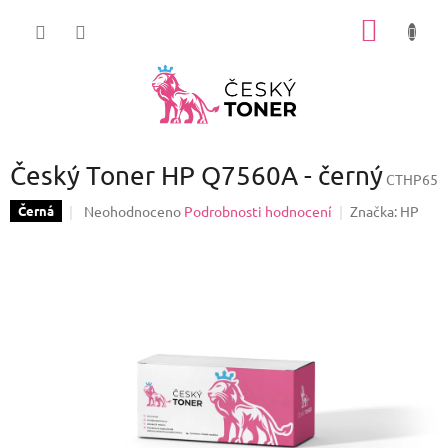
Přejít
NÁKUP
na
obsah
KOŠÍK
Český Toner HP Q7560A - černý
CTHP65
Průměrné
Neohodnoceno
Podrobnosti hodnocení
Značka:
HP
Černá
hodnocení
produktu
je
0,0
z
5
hvězdiček.