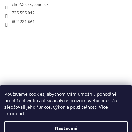
chci
@
ceskytoner.cz
725 555 012
602 221 661
Používáme cookies, abychom Vám umožnili pohodlné
prohlížení webu a díky analýze provozu webu neustále
zlepšovali jeho funkce, výkon a použitelnost.
Více
informací
Nastavení
Vytvořil Shoptet