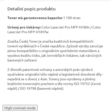
Detailní popis produktu
Toner má garantovanou kapacitu:
1 100 stran
Určený pro tiskárny:
Color LaserJet Pro MFP M180n / Color
LaserJet Pro MFP M181fw
Značka Český Toner je značka kvalitních kompatibilních
tonerů vyráběných v České republice. Způsob výroby zaručuje
plnou kompatibilitu s originálním spotřebním materiálem a
vysokou kvalitu tisku, jak černobílých tiskáren, tak náročných
barevných zařízení.
Z důvodů patentové ochrany a autorských práv výrobců
využíváme originální tělo náplně a legislativně dovolené díly -
nejedná se o dovoz z Asie. Tonery jsou vyrobeny a plněny
kvalitním tonerovým prachem a dle normy ISO 19752 (černá
náplň) / ISO 19798 (barevné náplně).
High-contrast mode