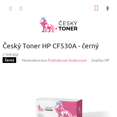
Přejít
NÁKUP
na
obsah
KOŠÍK
Český Toner HP CF530A - černý
CTHP400
Průměrné
Neohodnoceno
Podrobnosti hodnocení
Značka:
HP
Černá
hodnocení
produktu
je
0,0
z
5
hvězdiček.