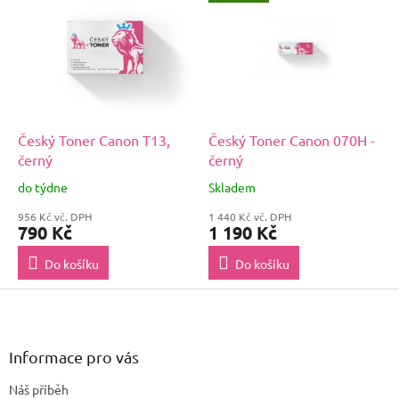
Český Toner Canon T13,
Český Toner Canon 070H -
černý
černý
do týdne
Skladem
956 Kč vč. DPH
1 440 Kč vč. DPH
790 Kč
1 190 Kč
Do košíku
Do košíku
Z
á
p
a
Informace pro vás
t
Náš příběh
í