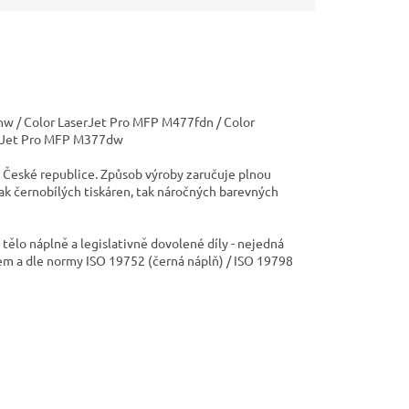
nw / Color LaserJet Pro MFP M477fdn / Color
erJet Pro MFP M377dw
 České republice. Způsob výroby zaručuje plnou
jak černobílých tiskáren, tak náročných barevných
ělo náplně a legislativně dovolené díly - nejedná
em a dle normy ISO 19752 (černá náplň) / ISO 19798