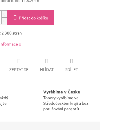
oručit do:
11.8.2026
Přidat do košíku
 2 300 stran
 informace
ZEPTAT SE
HLÍDAT
SDÍLET
Vyrábíme v Česku
každý
Tonery vyrábíme ve
ujte
Středočeském kraji a bez
porušování patentů.