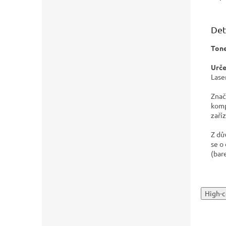
Det
Tone
Urče
Lase
Znač
komp
zaříz
Z dů
se o
(bar
High-c