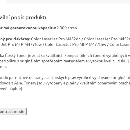
ailní popis produktu
r má garantovanou kapacitu:
2 300 stran
ný pro tiskárny:
Color LaserJet Pro M452dn / Color LaserJet Pro M452
rJet Pro MFP M477fdw / Color LaserJet Pro MFP M477fnw / Color Las
ka Český Toner je značka kvalitních kompatibilních tonerů vyráběných v
atibilitu s originálním spotřebním materiálem a vysokou kvalitu tisku, 
ení.
vodů patentové ochrany a autorských práv výrobců využíváme originální t
 dovoz z Asie. Tonery jsou vyrobeny a plněny kvalitním tonerovým prach
evné náplně).
ontrast mode