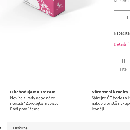
Můžeme d
Kapacita:
Detailní
TISK
Obchodujeme srdcem
Věrnostní kredity
Nevíte si rady nebo něco
Sbírejte ČT body za 
nenašli? Zavolejte, napište.
nákup a příště nakup
Rádi pomůžeme.
levněji.
s
Diskuze