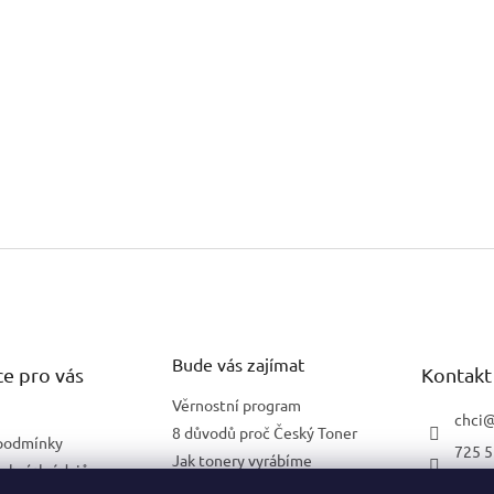
Bude vás zajímat
e pro vás
Kontakt
Věrnostní program
chci
8 důvodů proč Český Toner
podmínky
725 5
Jak tonery vyrábíme
obních údajů
602 2
Co znamená 5 % pokrytí