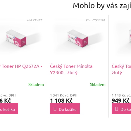
Mohlo by vás zaj
Kód:
CTHP71
Kód:
CTKM297
 Toner HP Q2672A -
Český Toner Minolta
Český To
Y2300 - žlutý
žlutý
Skladem
Skladem
Kč vč. DPH
1 341 Kč vč. DPH
1 148 Kč vč
6 Kč
1 108 Kč
949 Kč
o košíku
Do košíku
Do ko