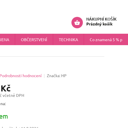
ÚDAJŮ
NÁHRADNÍ PLNĚNÍ PRO FIRMY
Přihlášení
NÁKUPNÍ KOŠÍK
Prázdný košík
IENA
OBČERSTVENÍ
TECHNIKA
Co znamená 5 % pokr
Podrobnosti hodnocení
Značka:
HP
 Kč
č včetně DPH
na:
dem