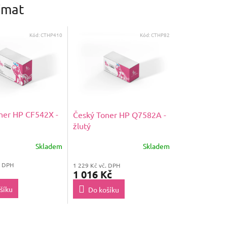
ímat
Kód:
CTHP410
Kód:
CTHP82
ner HP CF542X -
Český Toner HP Q7582A -
žlutý
Skladem
Skladem
. DPH
1 229 Kč vč. DPH
1 016 Kč
šíku
Do košíku