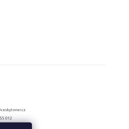
@
ceskytoner.cz
55 012
21 661