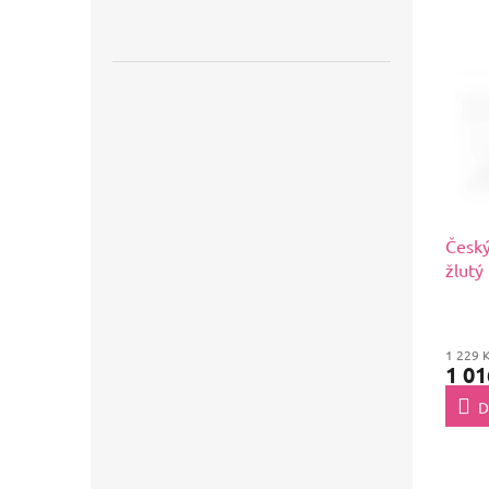
Český
žlutý
1 229 
1 01
D