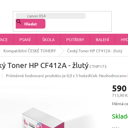
NÁŠ PŘÍBĚH
OBCHODNÍ PODMÍNKY
OCHRANA OSOBNÍCH 
Hledat
VACE
PSANÍ
ŠKOLA
POTŘEBY
BALENÍ
HYG
Kompatibilní ČESKÉ TONERY
Český Toner HP CF412A - žlutý
ý Toner HP CF412A - žlutý
CTHP173
Průměrné hodnocení produktu je 0,0 z 5 hvězdiček.
Neohodnoceno
590
713,90 K
Měrná ce
Skla