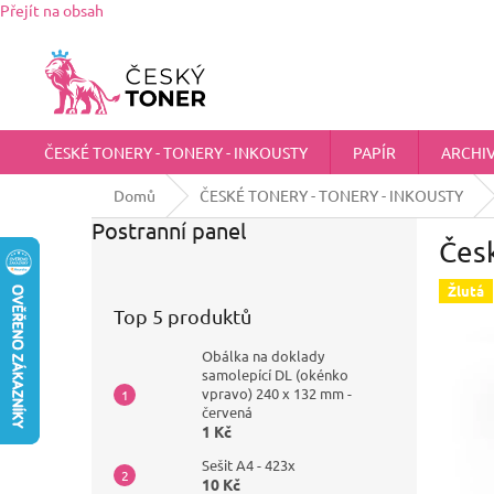
Přejít na obsah
Zákaznická podpora:
725 555 012
chci@ceskytoner.cz
ČESKÉ TONERY - TONERY - INKOUSTY
PAPÍR
ARCHI
Domů
ČESKÉ TONERY - TONERY - INKOUSTY
Postranní panel
Česk
Žlutá
Top 5 produktů
Obálka na doklady
samolepící DL (okénko
vpravo) 240 x 132 mm -
červená
1 Kč
Sešit A4 - 423x
10 Kč