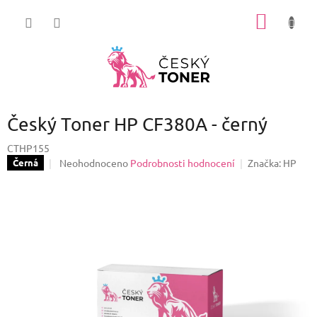
Přejít
NÁKUP
na
obsah
KOŠÍK
Český Toner HP CF380A - černý
CTHP155
Průměrné
Neohodnoceno
Podrobnosti hodnocení
Značka:
HP
Černá
hodnocení
produktu
je
0,0
z
5
hvězdiček.