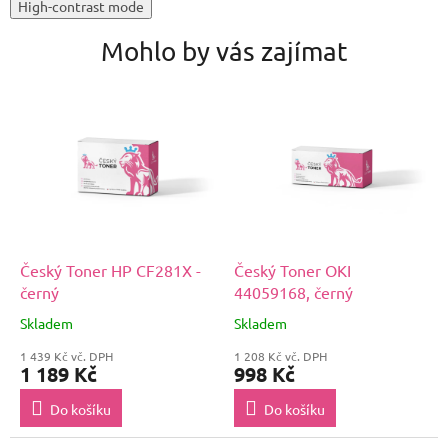
High-contrast mode
Mohlo by vás zajímat
Český Toner HP CF281X -
Český Toner OKI
černý
44059168, černý
Skladem
Skladem
1 439 Kč vč. DPH
1 208 Kč vč. DPH
1 189 Kč
998 Kč
Do košíku
Do košíku