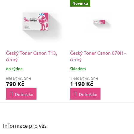
Novinka
Český Toner Canon T13,
Český Toner Canon 070H -
černý
černý
do týdne
Skladem
956 Kč vč. DPH
1 440 Kč vč. DPH
790 Kč
1 190 Kč
Do košíku
Do košíku
Z
á
p
a
Informace pro vás
t