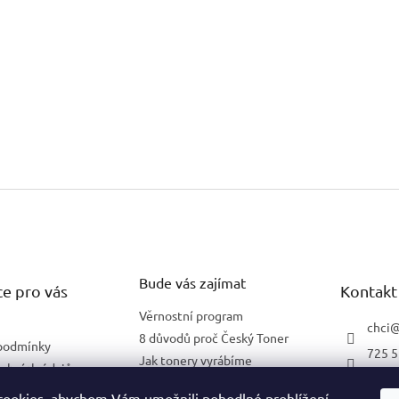
Bude vás zajímat
e pro vás
Kontakt
Věrnostní program
chci
8 důvodů proč Český Toner
podmínky
725 5
Jak tonery vyrábíme
obních údajů
602 2
Co znamená 5 % pokrytí
lnění pro firmy
ookies, abychom Vám umožnili pohodlné prohlížení