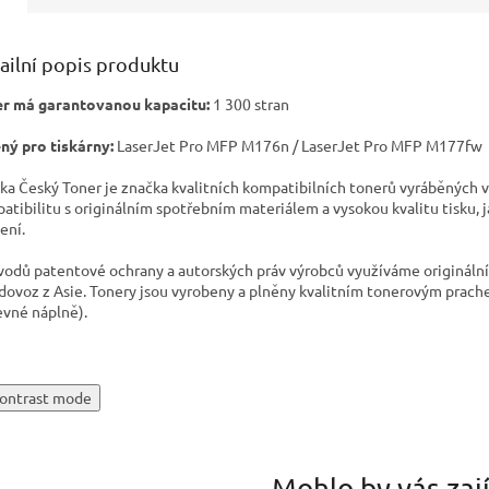
ailní popis produktu
r má garantovanou kapacitu:
1 300 stran
ný pro tiskárny:
LaserJet Pro MFP M176n / LaserJet Pro MFP M177fw
ka Český Toner je značka kvalitních kompatibilních tonerů vyráběných v
atibilitu s originálním spotřebním materiálem a vysokou kvalitu tisku, 
ení.
vodů patentové ochrany a autorských práv výrobců využíváme originální t
 dovoz z Asie. Tonery jsou vyrobeny a plněny kvalitním tonerovým prach
evné náplně).
ontrast mode
Mohlo by vás zaj