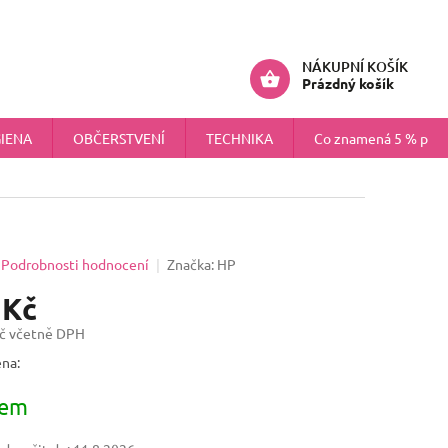
ÚDAJŮ
NÁHRADNÍ PLNĚNÍ PRO FIRMY
Přihlášení
NÁKUPNÍ KOŠÍK
Prázdný košík
IENA
OBČERSTVENÍ
TECHNIKA
Co znamená 5 % pokr
Podrobnosti hodnocení
Značka:
HP
 Kč
č včetně DPH
na:
dem