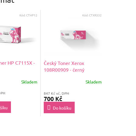
Kód:
CTHP12
Kód:
CTXR332
ner HP C7115X -
Český Toner Xerox
108R00909 - černý
Skladem
Skladem
DPH
847 Kč vč. DPH
700 Kč
šíku
Do košíku