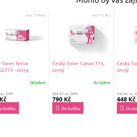
Kód:
CTXR452
Kód:
T13 BK2
 Toner Xerox
Český Toner Canon T13,
Český To
2773 - černý
černý
černý
Skladem
do týdne
 vč. DPH
956 Kč vč. DPH
542 Kč vč. 
 Kč
790 Kč
448 Kč
o košíku
Do košíku
Do ko