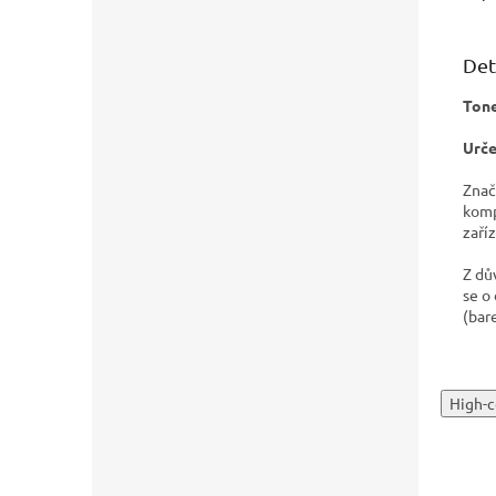
Det
Tone
Urče
Znač
komp
zaříz
Z dů
se o
(bar
High-c