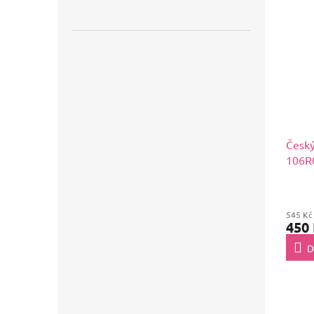
Český
106R0
545 Kč
450
D