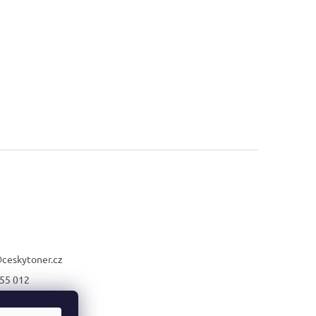
@
ceskytoner.cz
55 012
21 661