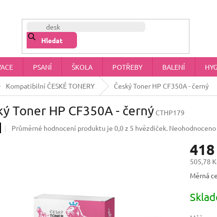
NÁŠ PŘÍBĚH
OBCHODNÍ PODMÍNKY
OCHRANA OSOBNÍCH 
Hledat
VACE
PSANÍ
ŠKOLA
POTŘEBY
BALENÍ
HYG
Kompatibilní ČESKÉ TONERY
Český Toner HP CF350A - černý
ký Toner HP CF350A - černý
CTHP179
Průměrné hodnocení produktu je 0,0 z 5 hvězdiček.
Neohodnoceno
418
505,78 K
Měrná ce
Skla