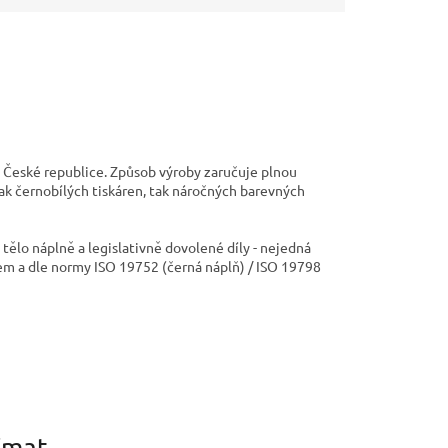
 České republice. Způsob výroby zaručuje plnou
jak černobílých tiskáren, tak náročných barevných
ělo náplně a legislativně dovolené díly - nejedná
em a dle normy ISO 19752 (černá náplň) / ISO 19798
ímat