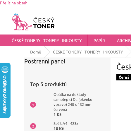
Přejít na obsah
Zákaznická podpora:
725 555 012
chci@ceskytoner.cz
ČESKÉ TONERY - TONERY - INKOUSTY
PAPÍR
ARCHI
Domů
ČESKÉ TONERY - TONERY - INKOUSTY
Postranní panel
Čes
Černá
Top 5 produktů
Obálka na doklady
samolepící DL (okénko
vpravo) 240 x 132 mm -
červená
1 Kč
Sešit A4 - 423x
10 Kč