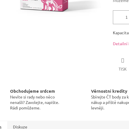
Můžeme d
Kapacita:
Detailní
TISK
Obchodujeme srdcem
Věrnostní kredity
Nevíte si rady nebo něco
Sbírejte ČT body za 
nenašli? Zavolejte, napište.
nákup a příště nakup
Rádi pomůžeme.
levněji.
s
Diskuze