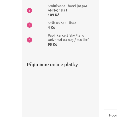
Stolní voda - barel (AQUA
ANNA) 18,9 l
109 Kč
Sešit A5 512 - linka
4 Kč
Papír kancelářský Plano
Universal A4 80g / 500 listů
93 Kč
Přijímáme online platby
Popi