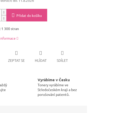
oručit do:
11.8.2026
Přidat do košíku
 1 300 stran
 informace
ZEPTAT SE
HLÍDAT
SDÍLET
Vyrábíme v Česku
každý
Tonery vyrábíme ve
ujte
Středočeském kraji a bez
porušování patentů.