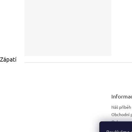
Zápatí
Informac
Náš příběh
Obchodní 
Ochrana os
Náhradní p
Používáme c